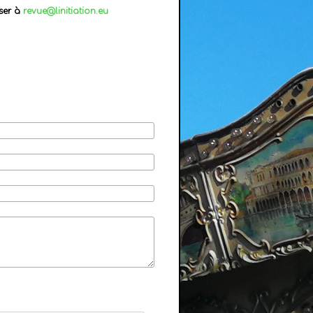
ser à
revue@linitiation.eu