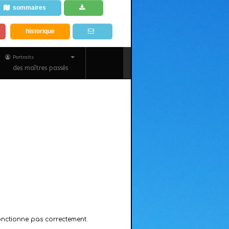
sommaires
historique
Portraits
des maîtres passés
onctionne pas correctement.