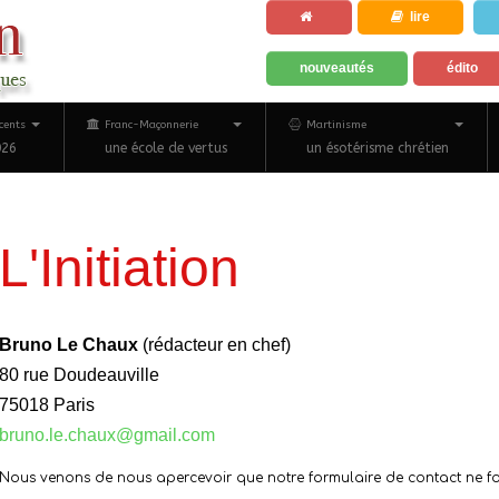
lire
nouveautés
édito
cents
Franc-Maçonnerie
Martinisme
026
une école de vertus
un ésotérisme chrétien
L'Initiation
Bruno Le Chaux
(rédacteur en chef)
80 rue Doudeauville
75018 Paris
bruno.le.chaux@gmail.com
Nous venons de nous apercevoir que notre formulaire de contact ne f