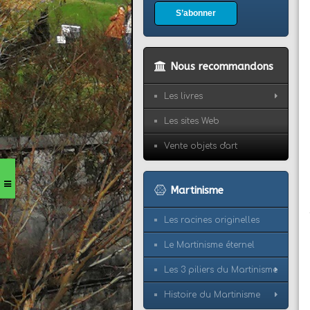
S’abonner
Nous recommandons
Les livres
Les sites Web
Vente objets d'art
Martinisme
Les racines originelles
Le Martinisme éternel
Les 3 piliers du Martinisme
Histoire du Martinisme