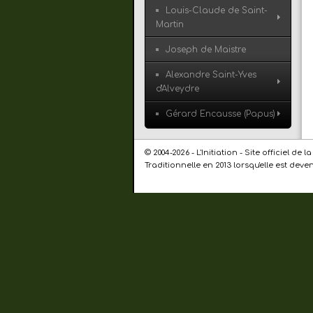
Louis-Claude de Saint-
Martin
Joseph de Maistre
Alexandre Saint-Yves
d'Alveydre
Gérard Encausse (Papus)
© 2004-2026 - L'Initiation - Site officiel 
Traditionnelle en 2013 lorsqu'elle est dev