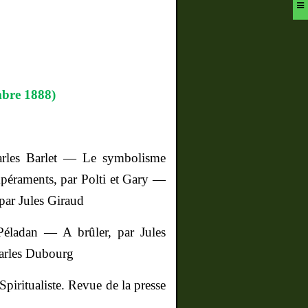
mbre 1888)
harles Barlet — Le symbolisme
mpéraments, par Polti et Gary —
par Jules Giraud
 Péladan — A brûler, par Jules
arles Dubourg
iritualiste. Revue de la presse