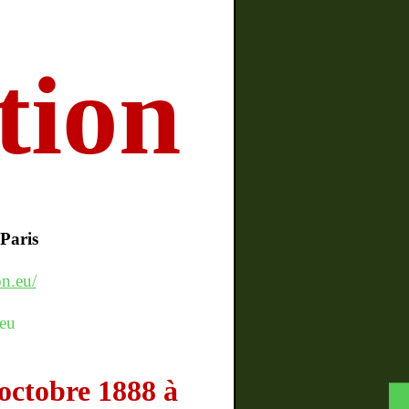
tion
Paris
on.eu/
.eu
’octobre 1888 à