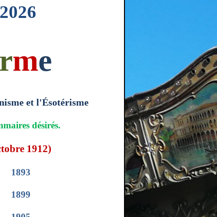
 2026
r
m
e
nisme et l'Ésotérisme
mmaires désirés.
ctobre 1912)
1893
1899
1905