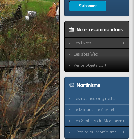
S’abonner
Nous recommandons
Les livres
Les sites Web
Vente objets d'art
Martinisme
Les racines originelles
Le Martinisme éternel
Les 3 piliers du Martinisme
Histoire du Martinisme