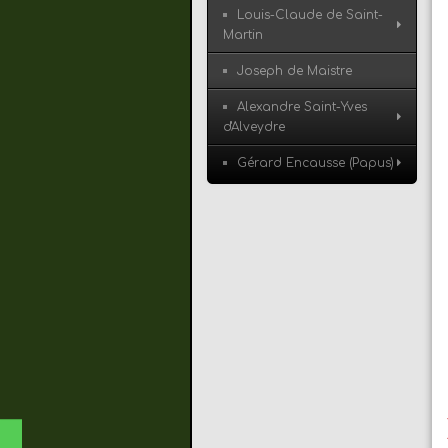
Louis-Claude de Saint-
Martin
Joseph de Maistre
Alexandre Saint-Yves
d'Alveydre
Gérard Encausse (Papus)