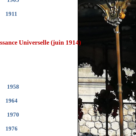
1911
sance Universelle (juin 1914)
1958
1964
1970
1976