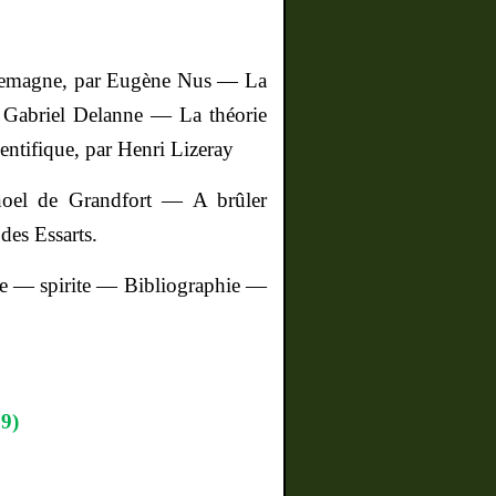
llemagne, par Eugène Nus — La
ar Gabriel Delanne — La théorie
entifique, par Henri Lizeray
el de Grandfort — A brûler
des Essarts.
e — spirite — Bibliographie —
89)