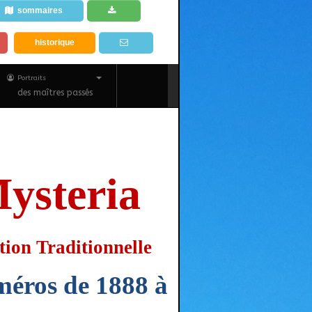
sommaires
historique
Portraits
des maîtres passés
Mysteria
ation Traditionnelle
éros de 1888 à