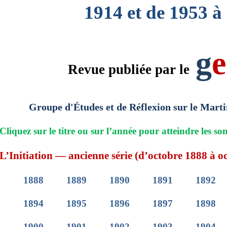
1914 et de 1953 à
g
e
Revue publiée par le
Groupe d'Études et de Réflexion sur le Marti
Cliquez sur le titre ou sur l’année pour atteindre les so
L’Initiation — ancienne série (d’octobre 1888 à o
1888
1889
1890
1891
1892
1894
1895
1896
1897
1898
1900
1901
1902
1903
1904