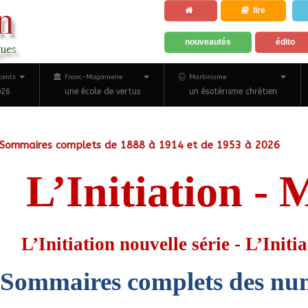
lire
nouveautés
édito
cents
Franc-Maçonnerie
Martinisme
026
une école de vertus
un ésotérisme chrétien
Sommaires complets de 1888 à 1914 et de 1953 à 2026
L’Initiation - 
L’Initiation nouvelle série - L’Initi
Sommaires complets des num