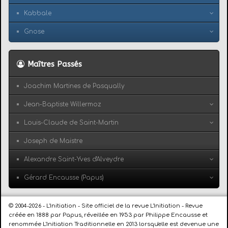
Kabbale
Gnose
Maîtres Passés
Joachim Martines de Pasqually
Jean-Baptiste Willermoz
Louis-Claude de Saint-Martin
Joseph de Maistre
Alexandre Saint-Yves d'Alveydre
Gérard Encausse (Papus)
© 2004-2026 - L'Initiation - Site officiel de la revue L'Initiation - Revue
créée en 1888 par Papus, réveillée en 1953 par Philippe Encausse et
renommée L'Initiation Traditionnelle en 2013 lorsqu'elle est devenue une