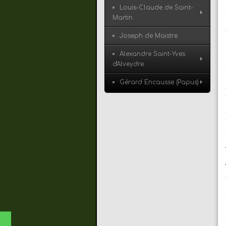
Louis-Claude de Saint-
Martin
Joseph de Maistre
Alexandre Saint-Yves
d'Alveydre
Gérard Encausse (Papus)