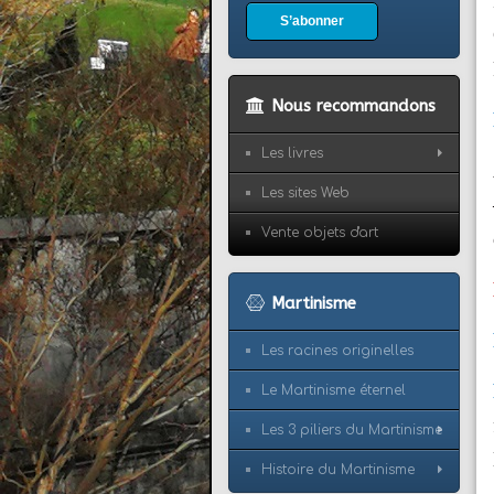
S’abonner
Nous recommandons
Les livres
Les sites Web
Vente objets d'art
Martinisme
Les racines originelles
Le Martinisme éternel
Les 3 piliers du Martinisme
Histoire du Martinisme