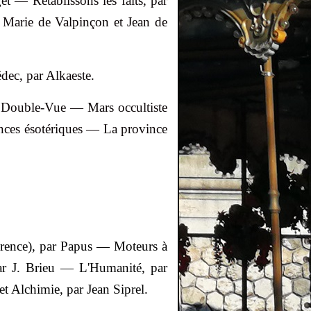
et
— Rétablissons les faits, par
r
Marie de
Valpinçon
et Jean de
édec
, par
Alkaeste
.
Double-Vue — Mars occultiste
es ésotériques — La province
érence), par Papus — Moteurs à
ar J.
Brieu
— L'Humanité, par
t Alchimie, par Jean
Siprel
.