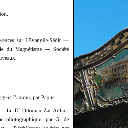
éon.
rences sur
l'Évangile-
Sédir
—
rie du Magnétisme — Société
uveaux.
ge et l’amour, par Papus.
r
 — Le D
Ottoman
Zar
Adhust
que photographique, par
G. de