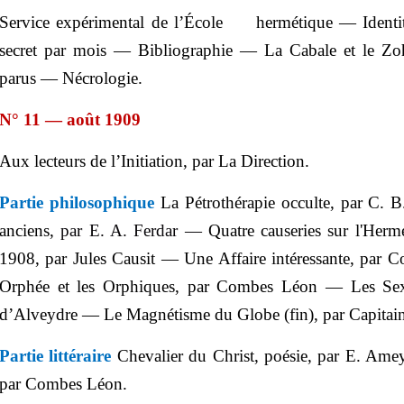
Service expérimental de l’École
hermétique — Identi
secret par mois — Bibliographie — La Cabale et le Z
parus — Nécrologie.
N° 11 — août 1909
Aux lecteurs de l’Initiation, par La Direction.
Partie philosophique
La
Pétrothérapie
occulte, par C. 
anciens,
par E. A.
Ferdar
—
Quatre causeries sur l'He
1908, par Jules
Causit
— Une Affaire intéressante, par 
Orphée et les Orphiques, par Combes Léon — Les Sexe
d’
Alveydre
— Le Magnétisme du Globe (fin), par Capitai
Partie littéraire
Chevalier du Christ, poésie, par E. Ame
par Combes Léon.