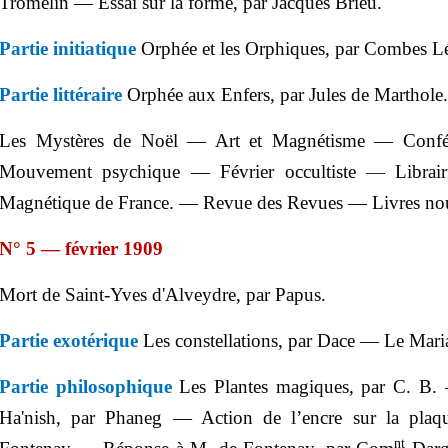
Tromelin — Essai sur la forme, par Jacques
Brieu
.
Partie initiatique
Orphée et les Orphiques, par
Combes L
Partie littéraire
Orphée aux Enfers, par Jules de
Marthole
.
Les Mystères de Noël — Art et Magnétisme — Confé
Mouvement psychique —
Février occultiste
—
Librai
Magnétique de France. — Revue des Revues — Livres no
N° 5 — février 1909
Mort
de Saint-Yves d'
Alveydre
, par
Papus.
Partie exotérique
Les constellations, par Dace — Le Maria
Partie philosophique
Les Plantes
magiques, par
C. B.
Ha'nish
, par
Phaneg
— Action
de l’
encre sur la pla
nt