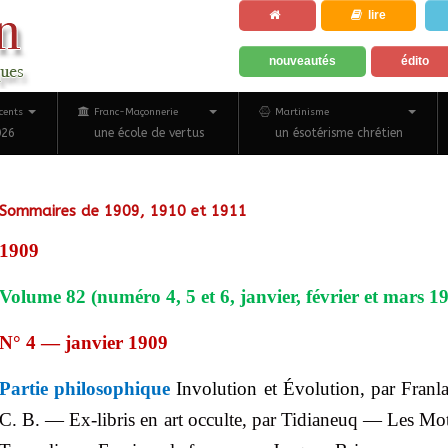
lire
nouveautés
édito
cents
Franc-Maçonnerie
Martinisme
026
une école de vertus
un ésotérisme chrétien
Sommaires de 1909, 1910 et 1911
1909
Volume 82 (numéro 4, 5 et 6, janvier, février et mars 1
N° 4 — janvier 1909
Partie philosophique
Involution et Évolution, par
Franl
C. B. — Ex-libris en art occulte, par
Tidianeuq
—
Les
Mot