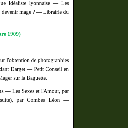
ue Idéaliste lyonnaise — Les
il devenir mage ? — Librairie du
bre 1909)
r l'obten­tion de photographies
ndant
Darget
— Petit Conseil en
Mager
sur la Baguette.
us — Les Sexes et l'Amour, par
suite), par Combes Léon —