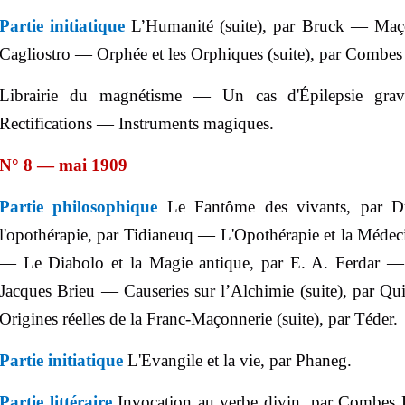
Partie initiatique
L’Humanité (suite), par Bruck — Maço
Cagliostro — Orphée et les Orphiques (suite), par
Combes 
Librairie du magnétisme — Un cas d'Épilepsie gra
Rectifications — Instruments magiques.
N° 8 — mai 1909
Partie philosophique
Le Fantôme des vivants, par D
l'opothérapie,
par
Tidianeuq
—
L'Opothérapie et la Médeci
— Le Diabolo et la Magie antique, par E. A.
Ferdar
— E
Jacques
Brieu
— Causeries sur l’Alchimie (suite), par
Qui
Origines réelles de la Franc-Maçonnerie (suite), par
Téder
.
Partie initiatique
L'Evangile et la vie, par
Phaneg
.
Partie littéraire
Invocation au verbe divin, par
Combes