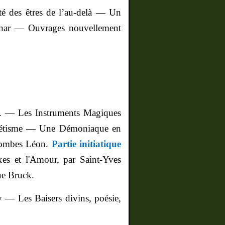
té des êtres de l’au-delà — Un
ohar — Ouvrages nouvellement
B. — Les Instruments Magiques
rmétisme — Une Démoniaque en
Combes Léon.
Partie initiatique
s et l'Amour, par Saint-Yves
ne Bruck.
y — Les Baisers divins, poésie,