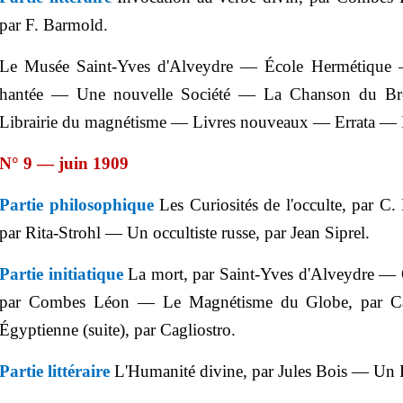
par F.
Barmold
.
Le Musée Saint-Yves d'
Alveydre
— École Hermétique —
hantée — Une nouvelle Société — La Chanson du B
Librairie du magnétisme — Livres nouveaux — Errata — 
N° 9 — juin 1909
Partie philosophique
Les Curiosités de l'occulte, par C
par Rita-
Strohl
— Un occultiste russe, par Jean
Siprel
.
Partie initiatique
La mort, par Saint-Yves d'
Alveydre
— Or
par Combes Léon — Le Magnétisme du Globe, par Ca
Égyptienne (suite), par Cagliostro.
Partie littéraire
L'Humanité divine, par Jules Bois — Un