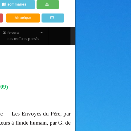
sommaires
historique
Portraits
des maîtres passés
909)
ac
— Les Envoyés du Père, par
eurs à fluide humain, par G. de