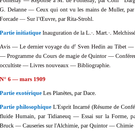
F
ontenay — Réponse à M. de Fontenay, par
Com
Darg
G.
Delanne
— Ceux qui ont vu les mains de Muller, pa
Forcade
—
Sur l’Œuvre
, par
Rita-
Strohl
.
Partie initiatique
Inauguration de la L.
·
. Mart.
·
.
Melchiss
r
Avis —
Le
dernier voyage du
d
Sven
Hedin
au Tibet — 
— Programme du Cours de magie de
Quintor
— Conférenc
occultiste — Livres nouveaux — Bibliographie.
N° 6 — mars 1909
Partie exotérique
Les Planètes, par Dace.
Partie philosophique
L'Esprit Incarné (Résume de Conf
fluide Humain, par
Tidianeuq
— Essai sur la Forme, p
Bruck — Causeries sur l'Alchimie, par
Quintor
— Chimie e