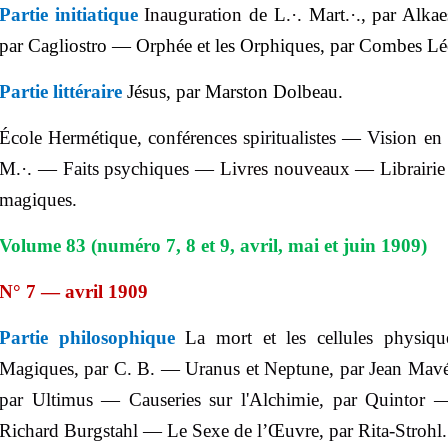
Partie initiatique
Inauguration
de L
.
·
.
Mart
.
·
.
, par
Alkae
par Cagliostro — Orphée et les Orphiques, par Combes Lé
Partie littéraire
Jésus, par Marston Dolbeau.
École Hermétique,
conférences spiritualistes — Vision en
M.
·
. — Faits psychiques —
Livres nouveaux —
Librairi
magiques.
Volume 83 (numéro 7, 8 et 9, avril, mai et juin 1909)
N° 7 — avril 1909
Partie philosophique
La mort et les cellules physiq
Magiques, par C. B. — Uranus et Neptune, par Jean
Mavé
par
Ultimus
— Causeries sur l'Alchimie, par
Quintor
— 
Richard
Burgstahl
— Le Sexe de l’Œuvre, par Rita-
Strohl
.