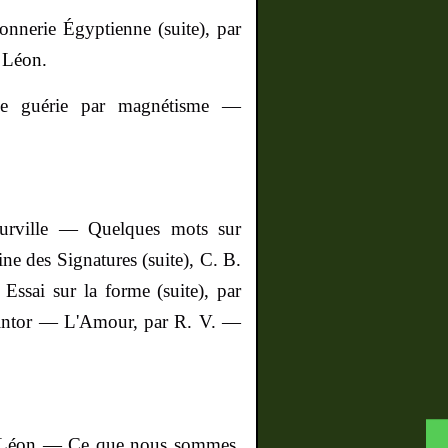
nnerie Égyptienne (suite), par
Léon.
ve guérie par magnétisme —
urville — Quelques mots sur
ne des Signatures (suite), C. B.
ssai sur la forme (suite), par
ntor
— L'Amour, par R. V. —
 Léon —
Ce que nous sommes,