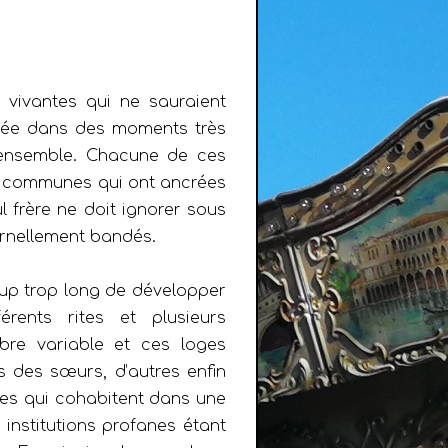
s vivantes qui ne sauraient
llée dans des moments très
n ensemble. Chacune de ces
eu communes qui ont ancrées
 frère ne doit ignorer sous
ternellement bandés.
coup trop long de développer
érents rites et plusieurs
bre variable et ces loges
s des sœurs, d’autres enfin
res qui cohabitent dans une
 institutions profanes étant