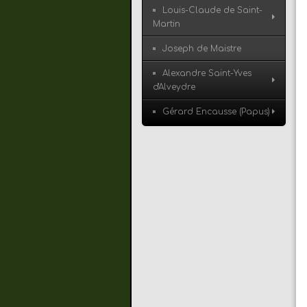
Louis-Claude de Saint-
Martin
Joseph de Maistre
Alexandre Saint-Yves
d'Alveydre
Gérard Encausse (Papus)