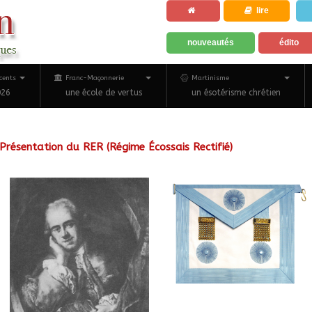
lire
nouveautés
édito
cents
Franc-Maçonnerie
Martinisme
026
une école de vertus
un ésotérisme chrétien
Présentation du RER (Régime Écossais Rectifié)