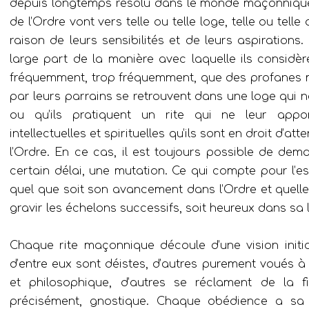
depuis longtemps résolu dans le monde maçonnique
de l’Ordre vont vers telle ou telle loge, telle ou telle 
raison de leurs sensibilités et de leurs aspiration
large part de la manière avec laquelle ils considèr
fréquemment, trop fréquemment, que des profanes m
par leurs parrains se retrouvent dans une loge qui 
ou qu’ils pratiquent un rite qui ne leur appor
intellectuelles et spirituelles qu’ils sont en droit d’a
l’Ordre. En ce cas, il est toujours possible de dem
certain délai, une mutation. Ce qui compte pour l’ess
quel que soit son avancement dans l’Ordre et quelle
gravir les échelons successifs, soit heureux dans sa 
Chaque rite maçonnique découle d’une vision initiat
d’entre eux sont déistes, d’autres purement voués à l
et philosophique, d’autres se réclament de la fil
précisément, gnostique. Chaque obédience a sa 