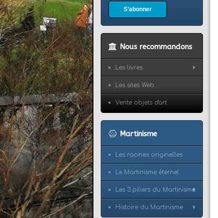
S’abonner
Nous recommandons
Les livres
Les sites Web
Vente objets d'art
Martinisme
Les racines originelles
Le Martinisme éternel
Les 3 piliers du Martinisme
Histoire du Martinisme