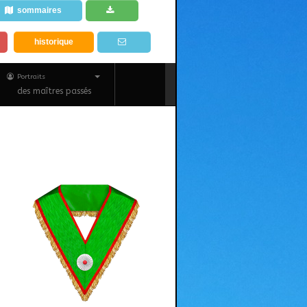
sommaires
historique
Portraits
des maîtres passés