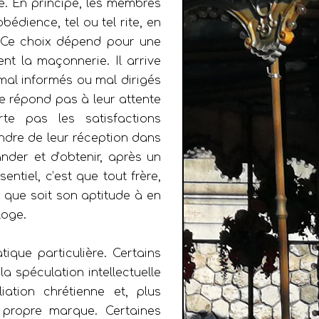
. En principe, les membres
obédience, tel ou tel rite, en
s. Ce choix dépend pour une
ent la maçonnerie. Il arrive
al informés ou mal dirigés
ne répond pas à leur attente
te pas les satisfactions
ttendre de leur réception dans
ander et d’obtenir, après un
entiel, c’est que tout frère,
 que soit son aptitude à en
loge.
ique particulière. Certains
a spéculation intellectuelle
iation chrétienne et, plus
propre marque. Certaines