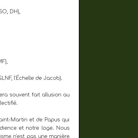
SO, DH),
F),
LNF, l’Échelle de Jacob).
era souvent fait allusion au
ectifié.
aint-Martin et de Papus qui
édience et notre loge. Nous
tinisme n’est pas une manière