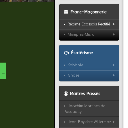
Franc-Maçonnerie
Régime Écossais Rectifié
Memphis-Misraïm
Ésotérisme
Kabbale
Gnose
Maîtres Passés
Joachim Martines de
Pasqually
Jean-Baptiste Willermoz