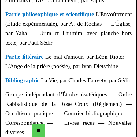
spiritualiste, avec portrait inédit, par Papus
Partie philosophique et scientifique
L'Envoûtement
(Étude expérimentale), par A. de Rochas — L’Église,
par Yalta —
Urim
et
Thumim
, avec planche hors
texte, par Paul
Sédir
Partie littéraire
Le mal d'amour, par Léon Rioter —
L'Ange de la prière (poésie), par Ivan
Dietschine
Bibliographie
La Vie, par Charles
Fauvety
, par
Sédir
Groupe indépendant d’Études ésotériques — Ordre
Kabbalistique de la
Rose+Croix
(Règlement) —
Occultisme pratique — Courrier bibliographique —
Correspondance —
Livres reçus — Nouvelles
diverses