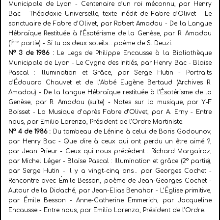
Municipale de Lyon - Centenaire d’un roi méconnu, par Henry
Bac - Théodoxie Universelle, texte inédit de Fabre d’Olivet - Le
sanctuaire de Fabre d’Olivet, par Robert Amadou - De la Langue
Hébraïque Restituée à l’Ésotérisme de la Genèse, par R. Amadou
ère
(1
partie) - Si tu as deux soleils… poème de S. Deuzi.
N° 3 de 1986 :
Le Legs de Philippe Encausse à la Bibliothèque
Municipale de Lyon - Le Cygne des Initiés, par Henry Bac - Blaise
Pascal : Illumination et Grâce, par Serge Hutin - Portraits
d’Édouard Chauvet et de l’Abbé Eugène Bertaud (Archives R.
Amadou) - De la langue Hébraïque restituée à l’Ésotérisme de la
Genèse, par R. Amadou (suite) - Notes sur la musique, par Y.-F.
Boisset - La Musique d’après Fabre d’Olivet, par A. Erny - Entre
nous, par Emilio Lorenzo, Président de l’Ordre Martiniste.
N° 4 de 1986 :
Du tombeau de Lénine à celui de Boris Godounov,
par Henry Bac - Que dire à ceux
qui ont perdu un être aimé ?,
par Jean Prieur - Ceux qui nous précèdent : Richard Margairaz,
par Michel Léger - Blaise Pascal : Illumination et grâce (2° partie),
par Serge Hutin - Il y a vingt-cinq ans… par Georges Cochet -
Rencontre avec Émile Besson, poème de Jean-Georges Cochet -
Autour de la Didaché, par Jean-Elias Benahor - L’Église primitive,
par Émile Besson - Anne-Catherine Emmerich, par Jacqueline
Encausse - Entre nous, par Emilio Lorenzo, Président de l’Ordre.