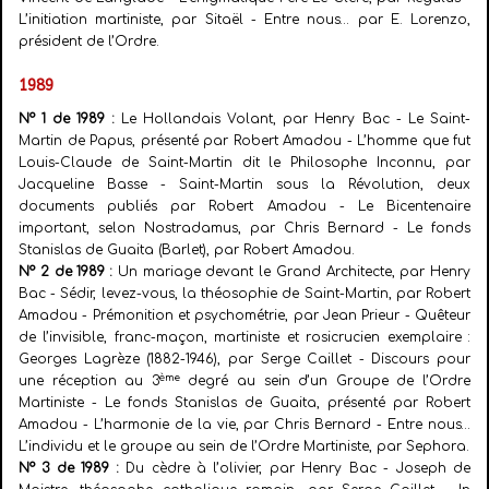
L’initiation martiniste, par Sitaël - Entre nous… par E. Lorenzo,
président de l’Ordre.
1989
N° 1 de 1989 :
Le Hollandais Volant, par Henry Bac - Le Saint-
Martin de Papus, présenté par Robert Amadou - L’homme que fut
Louis-Claude de Saint-Martin dit le Philosophe Inconnu, par
Jacqueline Basse - Saint-Martin sous la Révolution, deux
documents publiés par Robert Amadou - Le Bicentenaire
important, selon Nostradamus, par Chris Bernard - Le fonds
Stanislas de Guaita (Barlet), par Robert Amadou.
N° 2 de 1989 :
Un mariage devant le Grand Architecte, par Henry
Bac - Sédir, levez-vous, la théosophie de Saint-Martin, par Robert
Amadou - Prémonition et psychométrie, par Jean Prieur - Quêteur
de l’invisible, franc-maçon, martiniste et rosicrucien exemplaire :
Georges Lagrèze (1882-1946), par Serge Caillet - Discours pour
ème
une réception au 3
degré au sein d’un Groupe de l’Ordre
Martiniste - Le fonds Stanislas de Guaita, présenté par Robert
Amadou - L’harmonie de la vie, par Chris Bernard - Entre nous…
L’individu et le groupe au sein de l’Ordre Martiniste, par Sephora.
N° 3 de 1989 :
Du cèdre à l’olivier, par Henry Bac - Joseph de