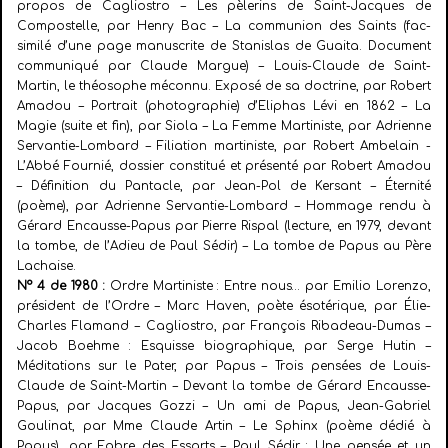
propos de Cagliostro – Les pèlerins de Saint-Jacques de
Compostelle, par Henry Bac – La communion des Saints (fac-
similé d’une page manuscrite de Stanislas de Guaita. Document
communiqué par Claude Margue) – Louis-Claude de Saint-
Martin, le théosophe méconnu. Exposé de sa doctrine, par Robert
Amadou – Portrait (photographie) d’Eliphas Lévi en 1862 – La
Magie (suite et fin), par Siola – La Femme Martiniste, par Adrienne
Servantie-Lombard – Filiation martiniste, par Robert Ambelain -
L’Abbé Fournié, dossier constitué et présenté par Robert Amadou
– Définition du Pantacle, par Jean-Pol de Kersant – Éternité
(poème), par Adrienne Servantie-Lombard – Hommage rendu à
Gérard Encausse-Papus par Pierre Rispal (lecture, en 1979, devant
la tombe, de l’Adieu de Paul Sédir) – La tombe de Papus au Père
Lachaise.
N° 4 de 1980 :
Ordre Martiniste : Entre nous… par Emilio Lorenzo,
président de l’Ordre – Marc Haven, poète ésotérique, par Élie-
Charles Flamand – Cagliostro, par François Ribadeau-Dumas –
Jacob Boehme : Esquisse biographique, par Serge Hutin –
Méditations sur le Pater, par Papus – Trois pensées de Louis-
Claude de Saint-Martin – Devant la tombe de Gérard Encausse-
Papus, par Jacques Gozzi – Un ami de Papus, Jean-Gabriel
Goulinat, par Mme Claude Artin – Le Sphinx (poème dédié à
Papus), par Fabre des Essarts – Paul Sédir : Une pensée et un