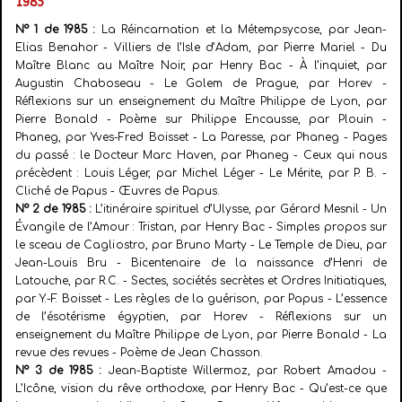
1985
N° 1 de 1985 :
La Réincarnation et la Métempsycose, par Jean-
Elias Benahor - Villiers de l’Isle d’Adam, par Pierre Mariel - Du
Maître Blanc au Maître Noir, par Henry Bac - À l’inquiet, par
Augustin Chaboseau - Le Golem de Prague, par Horev -
Réflexions sur un enseignement du Maître Philippe de Lyon, par
Pierre Bonald - Poème sur Philippe Encausse, par Plouin -
Phaneg, par Yves-Fred Boisset - La Paresse, par Phaneg - Pages
du passé : le Docteur Marc Haven, par Phaneg - Ceux qui nous
précèdent : Louis Léger, par Michel Léger - Le Mérite, par P. B. -
Cliché de Papus - Œuvres de Papus.
N° 2 de 1985 :
L’itinéraire spirituel d’Ulysse, par Gérard Mesnil - Un
Évangile de l’Amour : Tristan, par Henry Bac - Simples propos sur
le sceau de Cagliostro, par Bruno Marty - Le Temple de Dieu, par
Jean-Louis Bru - Bicentenaire de la naissance d’Henri de
Latouche, par R.C. - Sectes, sociétés secrètes et Ordres Initiatiques,
par Y.-F. Boisset - Les règles de la guérison, par Papus - L’essence
de l’ésotérisme égyptien, par Horev - Réflexions sur un
enseignement du Maître Philippe de Lyon, par Pierre Bonald - La
revue des revues - Poème de Jean Chasson.
N° 3 de 1985 :
Jean-Baptiste Willermoz, par Robert Amadou -
L’Icône, vision du rêve orthodoxe, par Henry Bac - Qu’est-ce que