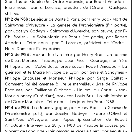
Stanislas de Guaita de l’Ordre Martiniste, par Robert Amadou -
Entre nous… par E. Lorenzo, président de l’Ordre - Quelques
chiffres.
N° 2 de 1988 :
Le séjour de Dante à Paris, par Henry Bac - Mort de
ère
Saint-Yves d’Alveydre - La genèse de l’Archéomètre (1
partie),
par Jocelyn Godwyn - Saint-Yves d’Alveydre, son œuvre, par F.-
ère
Ch. Barlet - Le Saint-Martin de Papus (1
partie), par Robert
Amadou - Entre nous… par E. Lorenzo, président de l’Ordre -
Notre-Dame des Exilés, poème.
N° 3 de 1988 :
Mozart, le divin frère, par Henry Bac - Un homme
de Dieu : Monsieur Philippe, par Jean Prieur - Courage, mon frère
Philippe…, par l’Abbé Julio, présentation Robert Amadou - La
guérison et le Maître Philippe de Lyon, par Sève et Schaymes -
Philippe Encausse et Monsieur Philippe, par Serge Caillet -
Comment j’ai été amenée à lire le merveilleux livre de Philippe
Encausse, par Émilienne Olphand - Un ami du Christ : Jean-
Marie Vianney (Curé d’Ars), par Jean-Louis Bru - La bibliothèque
de l’Ordre Martiniste - Entre nous… Les journées Papus 1988.
N° 4 de 1988 :
La douce vigogne, par Henry Bac - La Genèse de
l’Archéomètre (suite), par Jocelyn Godwyn - Fabre d’Olivet et
Saint-Yves d’Alveydre, par Papus (présentation de Robert
Amadou) - Interview du 28 juin 1983 de Philippe Encausse, par
Vincent de Langlade - L’énigmatique Père Le Clerc, par Regulus -