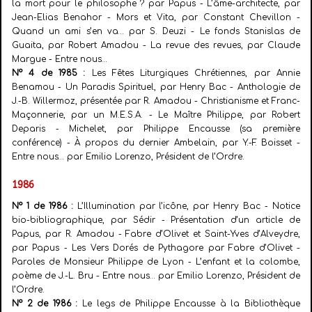
la mort pour le philosophe ? par Papus - L’âme-architecte, par
Jean-Elias Benahor - Mors et Vita, par Constant Chevillon -
Quand un ami s’en va… par S. Deuzi - Le fonds Stanislas de
Guaita, par Robert Amadou - La revue des revues, par Claude
Margue - Entre nous…
N° 4 de 1985 :
Les Fêtes Liturgiques Chrétiennes, par Annie
Benamou - Un Paradis Spirituel, par Henry Bac - Anthologie de
J.-B. Willermoz, présentée par R. Amadou - Christianisme et Franc-
Maçonnerie, par un M.E.S.A. - Le Maître Philippe, par Robert
Deparis - Michelet, par Philippe Encausse (sa première
conférence) - À propos du dernier Ambelain, par Y.-F. Boisset -
Entre nous… par Emilio Lorenzo, Président de l’Ordre.
1986
N° 1 de 1986 :
L’Illumination par l’icône, par Henry Bac - Notice
bio-bibliographique, par Sédir - Présentation d’un article de
Papus, par R. Amadou - Fabre d’Olivet et Saint-Yves d’Alveydre,
par Papus - Les Vers Dorés de Pythagore par Fabre d’Olivet -
Paroles de Monsieur Philippe de Lyon - L’enfant et la colombe,
poème de J.-L. Bru - Entre nous… par Emilio Lorenzo, Président de
l’Ordre.
N° 2 de 1986 :
Le legs de Philippe Encausse à la Bibliothèque