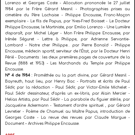
Lorenzo et Georges Coste - Allocution
prononcée le 27 juillet
1984 par le Frère Gérard Mesnil - Photographies prises au
cimetière du Père Lachaise - Philippe Encausse, Franc-Maçon
exemplaire - Le fils de Papus, par Yves-Fred Boisset - Le Docteur
Philippe Encausse, le Martiniste, par Emilio Lorenzo - Une Lumière
disparaît, par Michel Léger - Mon Frère Philippe Encausse, par
Irénée Séguret - Lettre à Philippe, par Adrienne Servantie-
Lombard - Notre cher Philippe… par Pierre Bonald - Philippe
Encausse, médecin sportif, serviteur de l’État, par le Docteur Henri
Périé - Documents : les deux premières pages de couverture de la
Revue (1888 et 1953) - Les Marchands du Temple par Philippe
Encausse.
N° 4 de 1984 :
Prométhée ou la part divine, par Gérard Mesnil -
Bayreuth, haut lieu, par Henry Bac - Portraits et écrits de Paul
Sédir, par la rédaction - Paul Sédir, par Victor-Emile Michelet -
Paul Sédir dessinateur, d’après un ex-libris, par Alain Mercier -
Helias Artista, par Paul Sédir - La parabole du figuier stérile, par
Jacqueline Ackermann - Testament d’ordre spirituel , par Gérard
Levretier - Poème de Chamuel au Maître Papus, introduction de
Georges Coste - La revue des revues par Claude Margue -
Document – Archives Philippe Encausse.