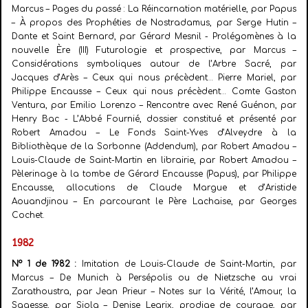
Marcus – Pages du passé : La Réincarnation matérielle, par Papus
– À propos des Prophéties de Nostradamus, par Serge Hutin –
Dante et Saint Bernard, par Gérard Mesnil - Prolégomènes à la
nouvelle Ère (III) Futurologie et prospective, par Marcus –
Considérations symboliques autour de l’Arbre Sacré, par
Jacques d’Arès – Ceux qui nous précèdent… Pierre Mariel, par
Philippe Encausse – Ceux qui nous précèdent… Comte Gaston
Ventura, par Emilio Lorenzo – Rencontre avec René Guénon, par
Henry Bac - L’Abbé Fournié, dossier constitué et présenté par
Robert Amadou – Le Fonds Saint-Yves d’Alveydre à la
Bibliothèque de la Sorbonne (Addendum), par Robert Amadou –
Louis-Claude de Saint-Martin en librairie, par Robert Amadou –
Pèlerinage à la tombe de Gérard Encausse (Papus), par Philippe
Encausse, allocutions de Claude Margue et d’Aristide
Aouandjinou – En
parcourant le Père Lachaise, par Georges
Cochet.
1982
N° 1 de 1982 :
Imitation de Louis-Claude de Saint-Martin, par
Marcus – De Munich à Persépolis ou de Nietzsche au vrai
Zarathoustra, par Jean Prieur – Notes sur la Vérité, l’Amour, la
Sagesse, par Siola – Denise Legrix, prodige de courage, par