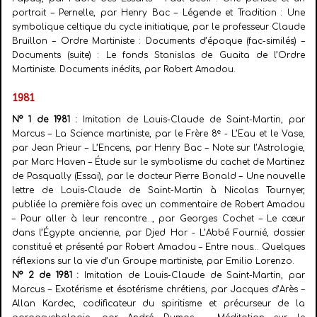
portrait – Pernelle, par Henry Bac – Légende et Tradition : Une
symbolique celtique du cycle initiatique, par le professeur Claude
Bruillon – Ordre Martiniste : Documents d’époque (fac-similés) –
Documents (suite) : Le fonds Stanislas de Guaita de l’Ordre
Martiniste. Documents inédits, par Robert Amadou.
1981
N° 1 de 1981 :
Imitation de Louis-Claude de Saint-Martin, par
e
Marcus – La Science martiniste, par le Frère 8
- L’Eau et le Vase,
par Jean Prieur – L’Encens, par Henry Bac – Note sur l’Astrologie,
par Marc Haven – Étude sur le symbolisme du cachet de Martinez
de Pasqually (Essai), par le docteur Pierre Bonald – Une nouvelle
lettre de Louis-Claude de Saint-Martin à Nicolas Tournyer,
publiée la première fois avec un commentaire de Robert Amadou
– Pour aller à leur rencontre…, par Georges Cochet – Le cœur
dans l’Égypte ancienne, par Djed Hor - L’Abbé Fournié, dossier
constitué et présenté par Robert Amadou – Entre nous… Quelques
réflexions sur la vie d’un Groupe martiniste, par Emilio Lorenzo.
N° 2 de 1981 :
Imitation de Louis-Claude de Saint-Martin, par
Marcus – Exotérisme et ésotérisme chrétiens, par Jacques d’Arès –
Allan Kardec, codificateur du spiritisme et précurseur de la