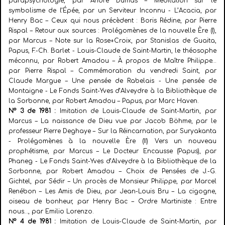
parapsychologie, par André Dumas – Méditation sur le
symbolisme de l’Épée, par un Serviteur Inconnu - L’Acacia, par
Henry Bac – Ceux qui nous précèdent : Boris Rédine, par Pierre
Rispal – Retour aux sources : Prolégomènes de la nouvelle Ère (I),
par Marcus – Note sur la Rose+Croix, par Stanislas de Guaita,
Papus, F.-Ch. Barlet -
Louis-Claude de Saint-Martin, le théosophe
méconnu, par Robert Amadou – À propos de Maître Philippe…
par Pierre Rispal – Commémoration du vendredi Saint, par
Claude Margue – Une pensée de Rabelais -
Une pensée de
Montaigne - Le Fonds Saint-Yves d’Alveydre à la Bibliothèque de
la Sorbonne, par Robert Amadou – Papus, par Marc Haven.
N° 3 de 1981 :
Imitation de Louis-Claude de Saint-Martin, par
Marcus – La naissance de Dieu vue par Jacob Böhme, par le
professeur Pierre Deghaye – Sur la Réincarnation, par Suryakanta
- Prolégomènes à la nouvelle Ère (II) Vers un nouveau
prophétisme, par Marcus – Le Docteur Encausse (Papus), par
Phaneg - Le Fonds Saint-Yves d’Alveydre à la Bibliothèque de la
Sorbonne, par Robert Amadou – Choix de Pensées de J.-G.
Gichtel, par Sédir – Un procès de Monsieur Philippe, par Marcel
Renébon – Les Amis de Dieu, par Jean-Louis Bru – La cigogne,
oiseau de bonheur, par Henry Bac – Ordre Martiniste : Entre
nous…, par Emilio Lorenzo.
N° 4 de 1981 :
Imitation de Louis-Claude de Saint-Martin, par