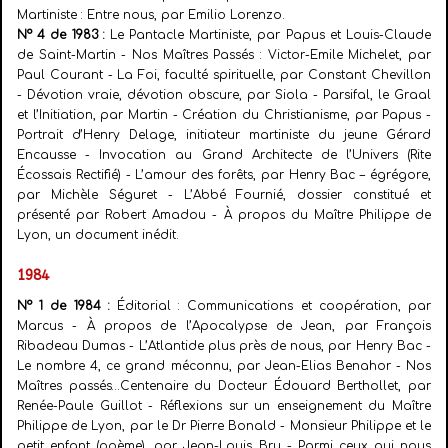
Martiniste : Entre nous, par Emilio Lorenzo.
N° 4 de 1983 :
Le Pantacle Martiniste, par Papus et Louis-Claude
de Saint-Martin - Nos Maîtres Passés : Victor-Emile Michelet, par
Paul Courant - La Foi, faculté spirituelle, par Constant Chevillon
- Dévotion vraie, dévotion obscure, par Siola - Parsifal, le Graal
et l’Initiation, par Martin - Création du Christianisme, par Papus -
Portrait d’Henry Delage, initiateur martiniste du jeune Gérard
Encausse - Invocation au Grand Architecte de l’Univers (Rite
Écossais Rectifié) - L’amour des forêts, par Henry Bac – égrégore,
par Michèle Séguret - L’Abbé Fournié, dossier constitué et
présenté par Robert Amadou - À propos du Maître Philippe de
Lyon, un document inédit.
1984
N° 1 de 1984 :
Éditorial : Communications et coopération, par
Marcus - À propos de l’Apocalypse de Jean, par François
Ribadeau Dumas - L’Atlantide plus près de nous, par Henry Bac -
Le nombre 4, ce grand méconnu, par Jean-Elias Benahor - Nos
Maîtres passés…Centenaire du Docteur Édouard Berthollet, par
Renée-Paule Guillot - Réflexions sur un enseignement du Maître
Philippe de Lyon, par le Dr Pierre Bonald - Monsieur Philippe et le
petit enfant (poème), par Jean-Louis Bru - Parmi ceux qui nous