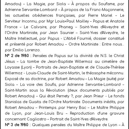
Amadou) – La Magie, par Siola – À propos du Soufisme, par
Adrienne Servantie-Lombard – À propos de la Franc-Maçonnerie,
les actuelles obédiences françaises, par Pierre Mariel – Le
Serviteur Inconnu, par Mgr Louis+Paul Mailley – Papus et Anatole
France – Le Calvaire, par Phaneg – Saint-Yves d'Alveydre et
l’Ordre Martiniste, par Jean Saunier – Saint-Yves d'Alveydre, le
Maître Intellectuel, par Papus - L’Abbé Fournié, dossier constitué
et présenté par Robert Amadou – Ordre Martiniste : Entre nous…
par Emilio Lorenzo.
N° 2 de 1980 :
Pensées de Papus sur la divinité de N.S. le Christ
Jésus – La tombe de Jean-Baptiste Willermoz au cimetière de
Loyasse (Lyon) – Portraits de Jean-Baptiste et de Claude-Thérèse
Willermoz - Louis-Claude de Saint-Martin, le théosophe méconnu.
Exposé de sa doctrine, par Robert Amadou – La Magie (suite) par
Siola – La voie des Soufis, par Adrienne Servantie-Lombard –
Saint-Martin sous la Révolution (deux documents publiés par
Robert Amadou) – Qui était Pernety ?, par Jean Prieur -
Le fonds
Stanislas de Guaita de l’Ordre Martiniste. Documents inédits, par
Robert Amadou – Printemps…par Henry Bac – Le Maître Philippe
de Lyon, par Jean-Louis Bru – Reproduction d’une gravure
concernant Cagliostro – Portrait de Saint-Yves d'Alveydre.
N° 3 de 1980 :
Quelques pensées du Maître Philippe de Lyon – À