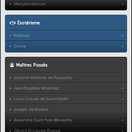
Memphis-Misraïm
Ésotérisme
Kabbale
Gnose
Maîtres Passés
Joachim Martines de Pasqually
Jean-Baptiste Willermoz
Louis-Claude de Saint-Martin
Joseph de Maistre
Alexandre Saint-Yves d'Alveydre
Gérard Encausse (Papus)