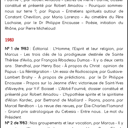
Fournié ?, par Robert Amadou – Lettres de Pierre Fournié, dossier
constitué et présenté par Robert Amadou - Pourquoi sommes-
nous sur terre ?, par Papus – Entretiens spirituels autour de
Constant Chevillon, par Maria Lorenzo – Au cimetière du Père
Lachaise, par le Dr Philippe Encausse – Poésie, initiation du
Rhône, par Pierre Micheloud.
1983
N° 1 de 1983 :
Éditorial : L’Homme, l’Esprit et leur religion, par
Marcus - Les trois clés de la prodigieuse destinée de Sainte
Thérèse d’Avila, par François Ribadeau Dumas - Il y a deux cents
ans : Stendhal, par Henry Bac - À propos du Christ : opinion de
Papus - La Réintégration - Un essai de Radioscopie, par Gustave-
Lambert Brahy - À propos de prédictions… par le Dr Philippe
Encausse - Propos sur la Jeanne d’Arc victorieuse de Saint-Yves
d’Alveydre, par Y.-F. Boisset - L’Abbé Fournié, dossier constitué et
présenté par Robert Amadou - L’hypothèse spirite et le spiritisme
d’Allan Kardec, par Bertrand de Maillard - Paons, paons…par
Marcel Renébon - La revue des revues, par Élie-Charles Flamand
- Grand prix astrologique du Cebesia - Entre nous… Le mot du
Président.
N° 2 de 1983 :
Nos groupements et leur vocation, par Marcus - Il y