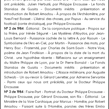
ont précédés… Julien Herbuté, par Philippe Encausse - Le fonds
Stanislas de Guaita – Documents inédits : présentation et
introduction de Robert Amadou - À propos de l’Archéomètre, par
Yves-Fred Boisset - L’Astral des choses, par Papus - Au service du
football (conte drolatique), par Philippe Encausse.
N° 2 de 1984 :
Éditorial : De la conjoncture politique - Propos sur
la Prière, par Irénée Séguret - Les Mystères d’Abydos, par Jean-
Louis Bernard - Puissance cachée de la lettre A, par Raoum - Le
Symbolisme de l’Arc-en-Ciel, par Martin - Puissance des mots, par
Henry Bac - Fraternité, par Charles de Saint-Savin - Notre Voie,
poème de Jean Findikian - À propos de la date de la mort du
Christ… une hypothèse récente - Réflexions sur un enseignement
du Maître Philippe de Lyon, par le Dr Pierre Bonald - Le Fonds
Stanislas de Guaita – Documents inédits : présentation et
introduction de Robert Amadou - L’Alsace millénaire, par Auguste
Schwab - Un au-revoir à Gérard Levretter, par Adrienne Servantie
- Parmi ceux qui nous ont précédés, par le Docteur Philippe
Encausse.
N° 3 de 1984 :
Faire-Part - Portrait du Docteur Philippe Encausse -
Philippe Encausse, par Gérard Encausse, son fils - Éditorial : Le
Ministère de la Voie Cardiaque, par Marcus - Homélie, par Robert
Amadou - Faisant suite à l’Homélie, paroles des frères Emilio