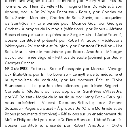
a cent ans Wagner quittait ce monde, par Henry Bac - Fils du
Tonnerre, par Henri Durville - Hommage à Henri Durville et à son
épouse, par le Dr Philippe Encausse - Papus, par Charles de
Saint-Savin - Mon père, Charles de Saint-Savin, par Jacqueline
de Saint-Savin - Une pensée pour Maurice Gay, par Georges
Cochet - À propos de la magie (définitions), par Papus - Jérôme
Bosch et ses peintures inspirées, par Serge Hutin - L’Abbé Fournié,
dossier constitué et présenté par Robert Amadou - Méditations
initiatiques – Philosophie et Religion, par Constant Chevillon - Lire
Saint-Martin, vivre le martinisme, par Robert Amadou - Ménager
autrui, par Irénée Séguret - Petit tas de sable (poème), par Jean-
Georges Cochet.
N° 3 de 1983 :
Éditorial : Sainte Écosophie, par Marcus - Voyage
aux États-Unis, par Emilio Lorenzo - Le mythe de la médecine et
le symbolisme du caducée, par les docteurs Éric et Claire
Brunessaux - Le pardon des offenses, par Irénée Séguret -
Conseils à l’étudiant qui veut approcher Saint-Yves d’Alveydre,
par Y.-F. Boisset - Magie de la musique, par Henry Bac - Ceux qui
nous précèdent… Vincent Delaunay-Belleville, par Simone
Souzeau - Pages du passé – À propos de l’Ordre Martiniste et de
Papus (documents d’archives) - Réflexions sur un enseignement du
Maître Philippe de Lyon, par le Dr Pierre Bonald - L’Abbé Fournié :
dossier constitué et présenté par Robert Amadou - Ordre