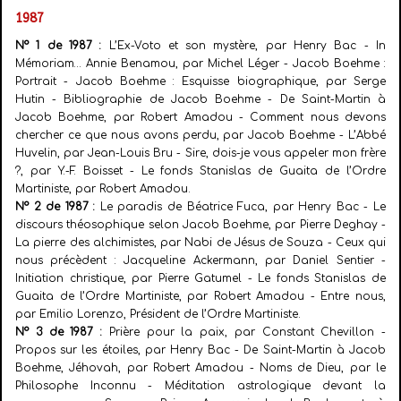
1987
N° 1 de 1987 :
L’Ex-Voto et son mystère, par Henry Bac - In
Mémoriam… Annie Benamou, par Michel Léger - Jacob Boehme :
Portrait - Jacob Boehme : Esquisse biographique, par Serge
Hutin - Bibliographie de Jacob Boehme - De Saint-Martin à
Jacob Boehme, par Robert Amadou - Comment nous devons
chercher ce que nous avons perdu, par Jacob Boehme - L’Abbé
Huvelin, par Jean-Louis Bru - Sire, dois-je vous appeler mon frère
?, par Y.-F. Boisset - Le fonds Stanislas de Guaita de l’Ordre
Martiniste, par Robert Amadou.
N° 2 de 1987 :
Le paradis de Béatrice Fuca, par Henry Bac - Le
discours théosophique selon Jacob Boehme, par Pierre Deghay -
La pierre des alchimistes, par Nabi de Jésus de Souza - Ceux qui
nous précèdent : Jacqueline Ackermann, par Daniel Sentier -
Initiation christique, par Pierre Gatumel - Le fonds Stanislas de
Guaita de l’Ordre Martiniste, par Robert Amadou - Entre nous,
par Emilio Lorenzo, Président de l’Ordre Martiniste.
N° 3 de 1987 :
Prière pour la paix, par Constant Chevillon -
Propos sur les étoiles, par Henry Bac - De Saint-Martin à Jacob
Boehme, Jéhovah, par Robert Amadou - Noms de Dieu, par le
Philosophe Inconnu - Méditation astrologique devant la