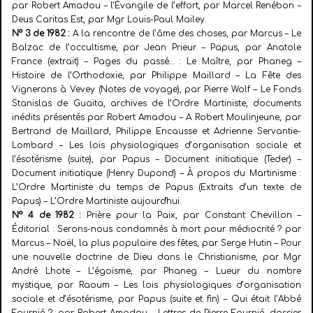
par Robert Amadou – l’Évangile de l’effort, par Marcel Renébon –
Deus Caritas Est, par Mgr Louis-Paul Mailey.
N° 3 de 1982 :
A la rencontre de l’âme des choses, par Marcus – Le
Balzac de l’occultisme, par Jean Prieur – Papus, par Anatole
France (extrait) – Pages du
passé… : Le Maître, par Phaneg –
Histoire de l’Orthodoxie, par Philippe Maillard – La Fête des
Vignerons à Vevey (Notes de voyage), par Pierre Wolf – Le Fonds
Stanislas de Guaita, archives de l’Ordre Martiniste, documents
inédits présentés par Robert Amadou – A Robert Moulinjeune, par
Bertrand de Maillard, Philippe Encausse et Adrienne Servantie-
Lombard – Les lois physiologiques d’organisation sociale et
l’ésotérisme (suite), par Papus – Document initiatique (Teder) –
Document initiatique (Henry Dupond) – À propos du
Martinisme :
L’Ordre Martiniste du temps de Papus (Extraits d’un texte de
Papus) – L’Ordre Martiniste aujourd'hui.
N° 4 de 1982 :
Prière pour la Paix, par Constant Chevillon –
Éditorial : Serons-nous condamnés à mort pour médiocrité ? par
Marcus – Noël, la plus populaire des fêtes, par Serge Hutin – Pour
une nouvelle doctrine de Dieu dans le Christianisme, par Mgr
André Lhote – L’égoïsme, par Phaneg – Lueur du nombre
mystique, par Raoum – Les lois physiologiques d’organisation
sociale et d’ésotérisme, par Papus (suite et fin) – Qui était l’Abbé