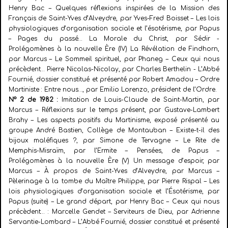
Henry Bac – Quelques réflexions inspirées de la Mission des
Français de Saint-Yves d’Alveydre, par Yves-Fred Boisset – Les lois
physiologiques d’organisation sociale et l’ésotérisme, par Papus
– Pages du passé… La Morale du Christ, par Sédir -
Prolégomènes à la nouvelle Ère (IV) La Révélation de Findhorn,
par Marcus – Le
Sommeil spirituel, par Phaneg – Ceux qui nous
précèdent… Pierre Nicolas-Nicolay, par Charles Berthelin - L’Abbé
Fournié, dossier constitué et présenté par Robert Amadou – Ordre
Martiniste : Entre nous…, par Emilio Lorenzo, président de l’Ordre.
N° 2 de 1982 :
Imitation de Louis-Claude de Saint-Martin, par
Marcus – Réflexions sur le temps présent, par Gustave-Lambert
Brahy – Les aspects positifs du Martinisme, exposé présenté au
groupe André Bastien, Collège de Montauban – Existe-t-il des
bijoux maléfiques ?, par Simone de Tervagne – Le Rite de
Memphis-Misraïm, par l’Ermite – Pensées, de Papus –
Prolégomènes à la nouvelle Ère (V) Un message d’espoir, par
Marcus – À propos de Saint-Yves d’Alveydre, par Marcus –
Pèlerinage à la tombe du Maître Philippe, par Pierre Rispal – Les
lois physiologiques d’organisation sociale et l’Ésotérisme, par
Papus (suite) – Le grand départ, par Henry Bac – Ceux qui nous
précèdent… : Marcelle Gendet – Serviteurs de Dieu, par Adrienne
Servantie-Lombard – L’Abbé Fournié, dossier constitué et présenté