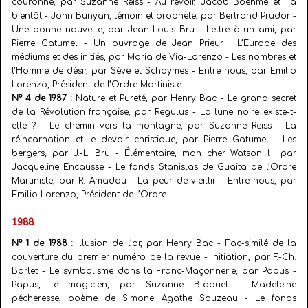
couronne, par Suzanne Reiss - Au revoir, Jacob Boehme et …à
bientôt - John Bunyan, témoin et prophète, par Bertrand Prudor -
Une bonne nouvelle, par Jean-Louis Bru - Lettre à un ami, par
Pierre Gatumel - Un ouvrage de Jean Prieur : L’Europe des
médiums et des initiés, par Maria de Via-Lorenzo - Les nombres et
l’Homme de désir, par Sève et Schaymes - Entre nous, par Emilio
Lorenzo, Président de l’Ordre Martiniste.
N° 4 de 1987 :
Nature et Pureté, par Henry Bac - Le grand secret
de la Révolution française, par
Regulus - La lune noire existe-t-
elle ? - Le chemin vers la montagne, par Suzanne Reiss - La
réincarnation et le devoir christique, par Pierre Gatumel - Les
bergers, par J.-L. Bru - Élémentaire, mon cher Watson !… par
Jacqueline Encausse - Le fonds Stanislas de Guaita de l’Ordre
Martiniste, par R. Amadou - La peur de vieillir - Entre nous, par
Emilio Lorenzo, Président de l’Ordre.
1988
N° 1 de 1988 :
Illusion de l’or, par Henry Bac - Fac-similé de la
couverture du premier numéro de la revue - Initiation, par F.-Ch.
Barlet - Le symbolisme dans la Franc-Maçonnerie, par Papus -
Papus, le magicien, par Suzanne Bloquel - Madeleine
pécheresse, poème de Simone Agathe Souzeau - Le fonds