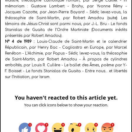
Maistre, théosophe catholique romain, par Serge Caillet - In
mémoriam : Gustave Lambert - Brahy, par Yvonne Rémy -
Jacques Cazotte, par Jean-Pierre Bayard - Sédir, levez-vous, la
théosophie de Saint-Martin, par Robert Amadou (suite). Les
témoins de Jésus-Christ sont parmi nous, par J.-L. Bru - Le fonds
Stanislas de Guaita de l’Ordre Martiniste (Documents inédits
présentés par Robert Amadou).
N° 4 de 1989 :
Louis-Claude de Saint-Martin et le calendrier
Républicain, par Henry Bac - Cagliostro en Europe, par Marcel
Renébon - L’Alchimie, par Papus - Sédir, levez-vous, la théosophie
de Saint-Martin, par Robert Amadou - À propos de cylindres
emboîtés, par Louis R. Cullère - Le ballet des Âmes, poème par Y.-
F. Boisset - Le fonds Stanislas de Guaita - Entre nous… et libertés
sur l’Initiation, par Isram.
You haven't reacted to this article yet.
You can click icons below to show your reaction.