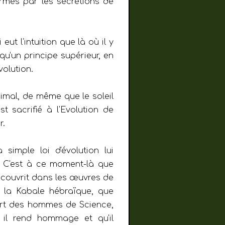
ormés par les sécrétions de
ut l'intuition que là où il y
squ’un principe supérieur, en
volution.
nimal, de même que le soleil
st sacrifié à l'Evolution de
r.
a simple loi d'évolution lui
s. C'est à ce moment-là que
découvrit dans les œuvres de
 la Kabale hébraïque, que
part des hommes de Science,
 il rend hommage et qu'il