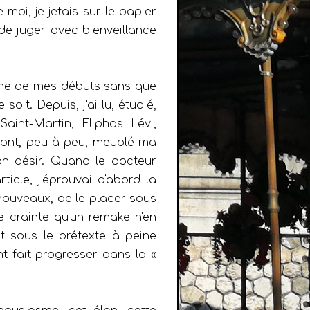
moi, je jetais sur le papier
de juger avec bienveillance
sme de mes débuts sans que
oit. Depuis, j'ai lu, étudié,
aint-Martin, Eliphas Lévi,
e, ont, peu à peu, meublé ma
on désir. Quand le docteur
icle, j'éprouvai d'abord la
 nouveaux, de le placer sous
 de crainte qu'un remake n'en
lât sous le prétexte à peine
nt fait progresser dans la «