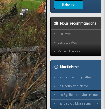
S’abonner
Nous recommandons
Les livres
Les sites Web
Vente objets d'art
Martinisme
Les racines originelles
Le Martinisme éternel
Les 3 piliers du Martinisme
Histoire du Martinisme