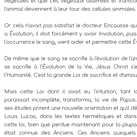
végétales et que ces végétaux assimilés et transf
l'animal deviennent à leur tour des cellules animales.
Or cela n'avait pas satisfait le docteur Encausse qui e
a Évolution, il doit forcément y avoir Involution, pui
l'occurrence le sang, vient aider et permettre cette É
De même que le sang se sacrifie à l'évolution de l'a
se sacrifie à l'Évolution de la Vie, Jésus Christ s'e
l'Humanité. C'est la grande Loi de sacrifice et d'amou
Mais cette Loi dont il avait eu l'intuition, tant l
paraissait incomplète, transforma, la vie de Papu
ses études prirent une nouvelle orientation et qu'il 
Louis Lucas, dans les textes hermétiques et dans
cette loi, bien que perdue maintenant pour la plu
était connue des Anciens. Ces Anciens auxquels