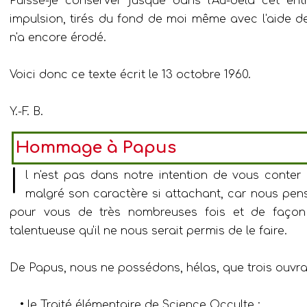
Puissé-je conserver jusque dans l'Au-delà cet ent
impulsion, tirés du fond de moi même avec l'aide de
n'a encore érodé.
Voici donc ce texte écrit le 13 octobre 1960.
Y.-F. B.
Hommage à Papus
I
l n'est pas dans notre intention de vous conter
malgré son caractère si attachant, car nous pens
pour vous de très nombreuses fois et de façon 
talentueuse qu'il ne nous serait permis de le faire.
De Papus, nous ne possédons, hélas, que trois ouvra
• le Traité élémentaire de Science Occulte ;