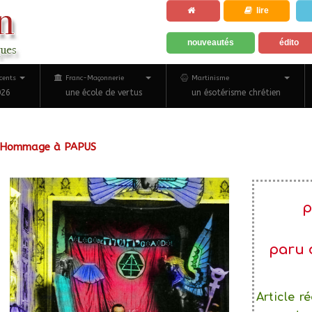
lire
nouveautés
édito
cents
Franc-Maçonnerie
Martinisme
026
une école de vertus
un ésotérisme chrétien
Hommage à PAPUS
p
paru d
Article r