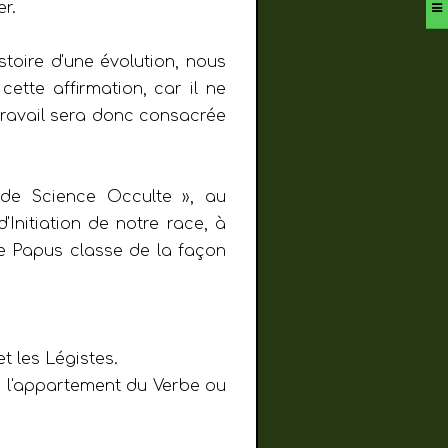
r.
stoire d'une évolution, nous
ette affirmation, car il ne
 travail sera donc consacrée
 de Science Occulte », au
'Initiation de notre race, à
ue Papus classe de la façon
t les Légistes.
e l'appartement du Verbe ou