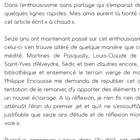
Dans l'enthousiasme sans partage qui s'emparait de 
quelques lignes rapides. Mes amis eurent la bonté 
cet article écrit « à chaud ».
Seize ans ont maintenant passé sur cet enthousia
celui-ci s'en trouve altéré de quelque manière que ce s
médité. Martines de Pasqually, Louis-Claude de S
Saint-Yves d'Alveydre, Sédir, et bien d'autres encor
bibliothèque et ensemencé le terrain vierge de m
Philippe Encausse me demanda de republier cet art
tentation de le remanier, d'y apporter des éléments
un nouvel éclairage. A la réflexion, je n'en fis rien
atténuât l'élan du premier jet et qu'il ne s'essouff
justifiable que seize ans d'étude et de réflexion m'o
voie ».