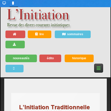
lire
sommaires
nouveautés
édito
historique