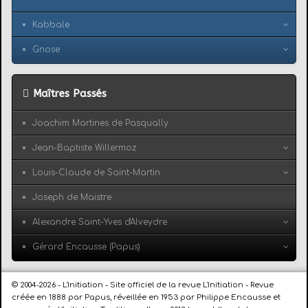
Kabbale
Gnose
Maîtres Passés
Joachim Martines de Pasqually
Jean-Baptiste Willermoz
Louis-Claude de Saint-Martin
Joseph de Maistre
Alexandre Saint-Yves d'Alveydre
Gérard Encausse (Papus)
© 2004-2026 - L'Initiation - Site officiel de la revue L'Initiation - Revue
créée en 1888 par Papus, réveillée en 1953 par Philippe Encausse et