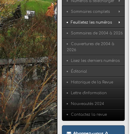
Numéros à télécharger
Sommaires complets
Feuilletez les numéros
Sommaires de 2004 à 2026
Couvertures de 2004 à
2026
Lisez les derniers numéros
Éditorial
Historique de la Revue
Lettre d'information
Nouveautés 2024
Contactez la revue
Abonnez-vous à