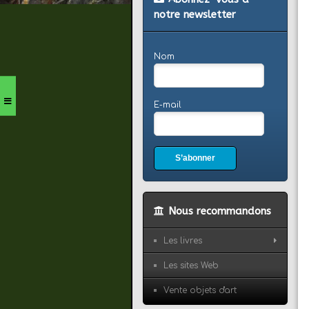
notre newsletter
Nom
E-mail
S’abonner
Nous recommandons
Les livres
Les sites Web
Vente objets d'art