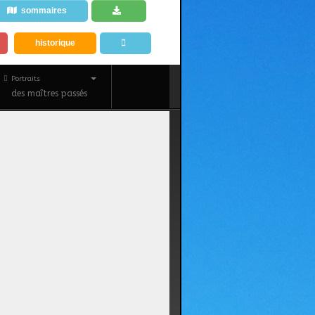
sommaires
historique
Portraits
des maîtres passés