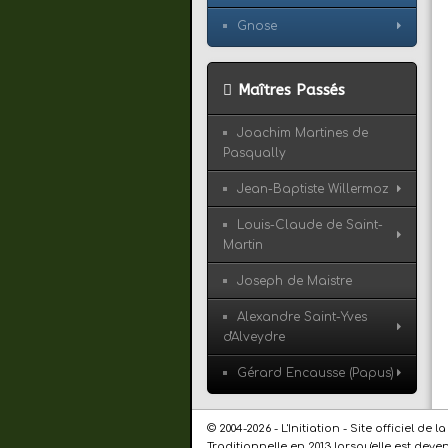
Gnose
Maîtres Passés
Joachim Martines de
Pasqually
Jean-Baptiste Willermoz
Louis-Claude de Saint-
Martin
Joseph de Maistre
Alexandre Saint-Yves
d'Alveydre
Gérard Encausse (Papus)
© 2004-2026 - L'Initiation - Site officiel 
Traditionnelle en 2013 lorsqu'elle est dev