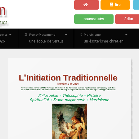
lire
nouveautés
édito
cents
Franc-Maçonnerie
Martinisme
026
une école de vertus
un ésotérisme chrétien