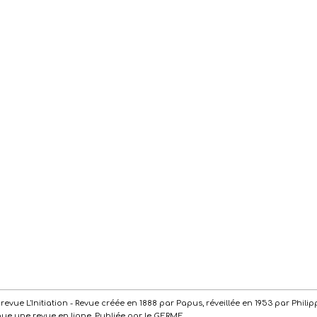
de la revue L'Initiation - Revue créée en 1888 par Papus, réveillée en 1953 par Ph
enue une revue en ligne. Publiée par le GERME.