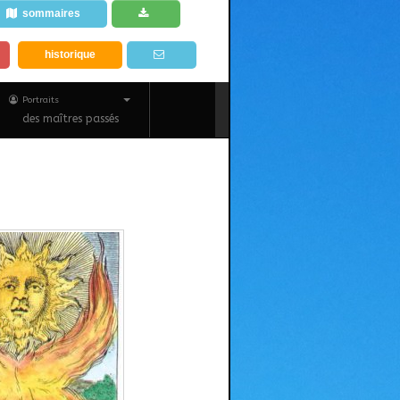
sommaires
historique
Portraits
des maîtres passés