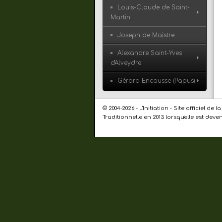
Louis-Claude de Saint-
Martin
Joseph de Maistre
Alexandre Saint-Yves
d'Alveydre
Gérard Encausse (Papus)
© 2004-2026 - L'Initiation - Site officiel 
Traditionnelle en 2013 lorsqu'elle est dev