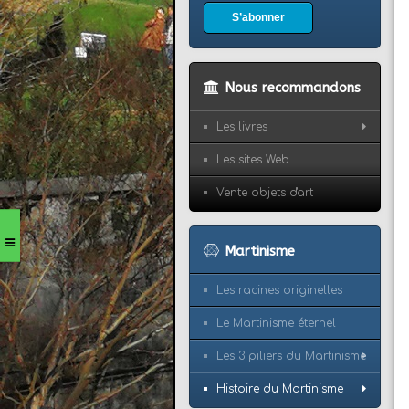
S’abonner
Nous recommandons
Les livres
Les sites Web
Vente objets d'art
Martinisme
Les racines originelles
Le Martinisme éternel
Les 3 piliers du Martinisme
Histoire du Martinisme