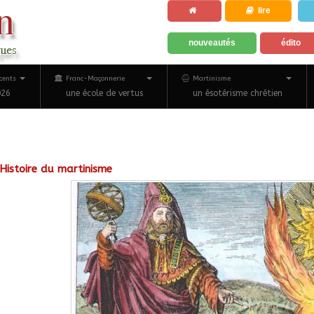
lire
nouveautés
édito
cents
Franc-Maçonnerie
Martinisme
026
une école de vertus
un ésotérisme chrétien
Histoire du martinisme