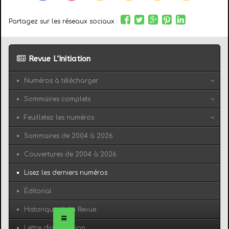
Partagez sur les réseaux sociaux :
Revue L’Initiation
Numéros à télécharger
Sommaires complets
Feuilletez les numéros
Sommaires de 2004 à 2026
Couvertures de 2004 à 2026
Lisez les derniers numéros
Éditorial
Historique de la Revue
Lettre d'information