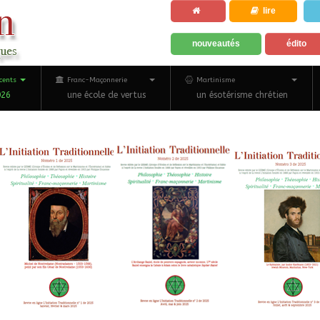
lire
nouveautés
édito
cents
Franc-Maçonnerie
Martinisme
026
une école de vertus
un ésotérisme chrétien