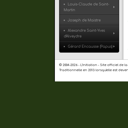
Louis-Claude de Saint-
Martin
Joseph de Maistre
Alexandre Saint-Yves
d'Alveydre
Gérard Encausse (Papus)
© 2004-2026 - L'Initiation - Site officiel 
Traditionnelle en 2013 lorsqu'elle est dev