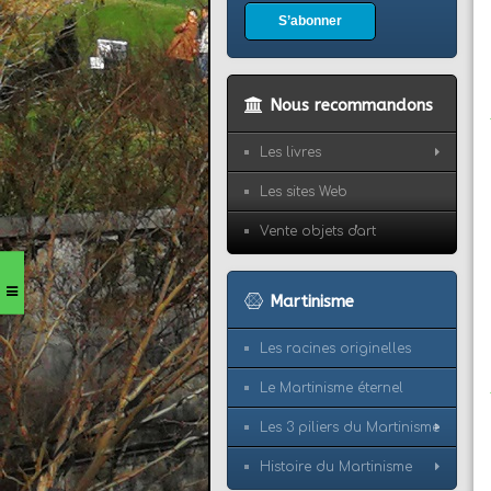
S’abonner
Nous recommandons
Les livres
Les sites Web
Vente objets d'art
Martinisme
Les racines originelles
Le Martinisme éternel
Les 3 piliers du Martinisme
Histoire du Martinisme