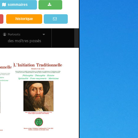
sommaires
historique
Portraits
des maîtres passés