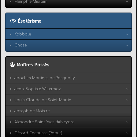
Memphis-Misraïm
Ésotérisme
Kabbale
Gnose
Maîtres Passés
Joachim Martines de Pasqually
Jean-Baptiste Willermoz
Louis-Claude de Saint-Martin
Joseph de Maistre
Alexandre Saint-Yves d'Alveydre
Gérard Encausse (Papus)