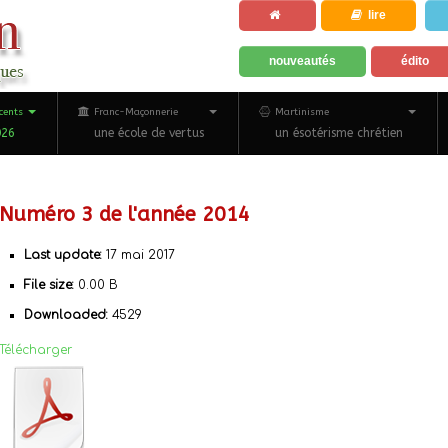
lire
nouveautés
édito
cents
Franc-Maçonnerie
Martinisme
026
une école de vertus
un ésotérisme chrétien
Numéro 3 de l'année 2014
Last update:
17 mai 2017
File size:
0.00 B
Downloaded:
4529
Télécharger