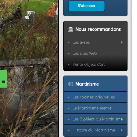
S’abonner
Nous recommandons
Les livres
Les sites Web
Vente objets d'art
Martinisme
Les racines originelles
Le Martinisme éternel
Les 3 piliers du Martinisme
Histoire du Martinisme