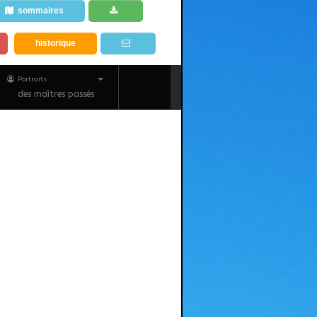
sommaires
historique
Portraits
des maîtres passés