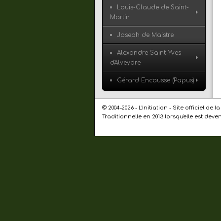
Louis-Claude de Saint-
Martin
Joseph de Maistre
Alexandre Saint-Yves
d'Alveydre
Gérard Encausse (Papus)
© 2004-2026 - L'Initiation - Site officiel 
Traditionnelle en 2013 lorsqu'elle est dev