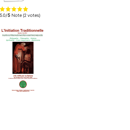
5.0/
5
Note (2 votes)