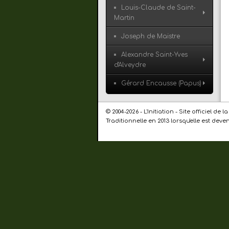
Louis-Claude de Saint-
Martin
Joseph de Maistre
Alexandre Saint-Yves
d'Alveydre
Gérard Encausse (Papus)
© 2004-2026 - L'Initiation - Site officiel 
Traditionnelle en 2013 lorsqu'elle est dev