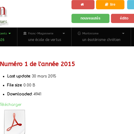
lire
nouveautés
édito
cents
Franc-Maçonnerie
Martinisme
026
une école de vertus
un ésotérisme chrétien
Numéro 1 de l'année 2015
Last update:
30 mars 2015
File size:
0.00 B
Downloaded:
4941
Télécharger