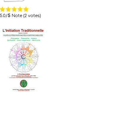
5.0/
5
Note (2 votes)