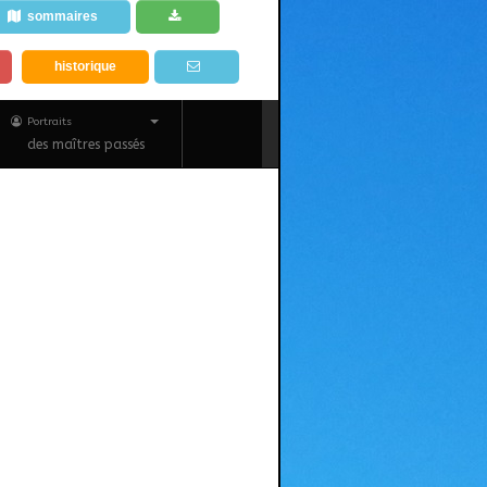
sommaires
historique
Portraits
des maîtres passés