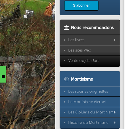
S’abonner
Nous recommandons
Les livres
Les sites Web
Vente objets d'art
Martinisme
Les racines originelles
Le Martinisme éternel
Les 3 piliers du Martinisme
Histoire du Martinisme