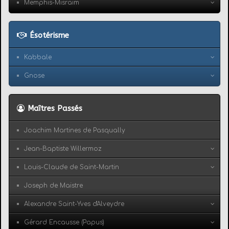
Memphis-Misraïm
Ésotérisme
Kabbale
Gnose
Maîtres Passés
Joachim Martines de Pasqually
Jean-Baptiste Willermoz
Louis-Claude de Saint-Martin
Joseph de Maistre
Alexandre Saint-Yves d'Alveydre
Gérard Encausse (Papus)