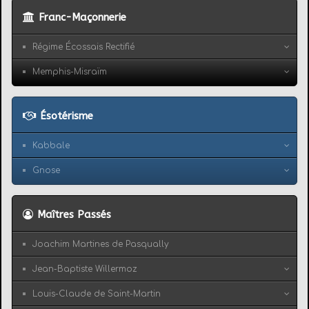
Franc-Maçonnerie
Régime Écossais Rectifié
Memphis-Misraïm
Ésotérisme
Kabbale
Gnose
Maîtres Passés
Joachim Martines de Pasqually
Jean-Baptiste Willermoz
Louis-Claude de Saint-Martin