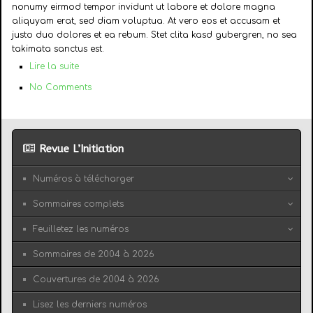
nonumy eirmod tempor invidunt ut labore et dolore magna
aliquyam erat, sed diam voluptua. At vero eos et accusam et
justo duo dolores et ea rebum. Stet clita kasd gubergren, no sea
takimata sanctus est.
Lire la suite
No Comments
Revue L’Initiation
Numéros à télécharger
Sommaires complets
Feuilletez les numéros
Sommaires de 2004 à 2026
Couvertures de 2004 à 2026
Lisez les derniers numéros