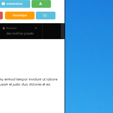
sommaires
historique
Portraits
des maîtres passés
umy eirmod tempor invidunt ut labore
usam et justo duo dolores et ea