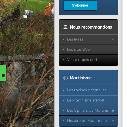
S’abonner
Nous recommandons
Les livres
Les sites Web
Vente objets d'art
Martinisme
Les racines originelles
Le Martinisme éternel
Les 3 piliers du Martinisme
Histoire du Martinisme