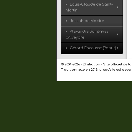
Louis-Claude de Saint-
Martin
Joseph de Maistre
Alexandre Saint-Yves
d'Alveydre
Gérard Encausse (Papus)
© 2004-2026 - L'Initiation - Site officiel 
Traditionnelle en 2013 lorsqu'elle est dev