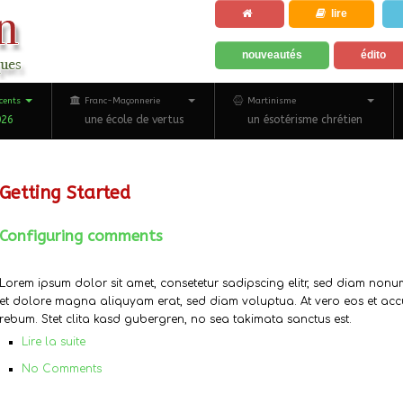
lire
nouveautés
édito
cents
Franc-Maçonnerie
Martinisme
026
une école de vertus
un ésotérisme chrétien
Getting Started
Configuring comments
Lorem ipsum dolor sit amet, consetetur sadipscing elitr, sed diam non
et dolore magna aliquyam erat, sed diam voluptua. At vero eos et acc
rebum. Stet clita kasd gubergren, no sea takimata sanctus est.
Lire la suite
No Comments