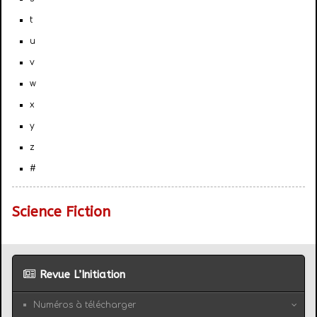
t
u
v
w
x
y
z
#
Science Fiction
Revue L’Initiation
Numéros à télécharger