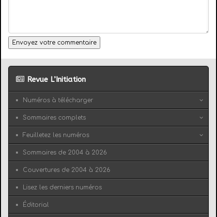
Envoyez votre commentaire
Revue L’Initiation
Numéros à télécharger
Sommaires complets
Feuilletez les numéros
Sommaires de 2004 à 2026
Couvertures de 2004 à 2026
Lisez les derniers numéros
Éditorial