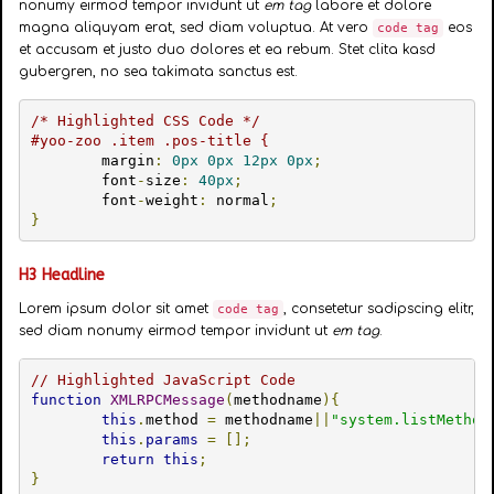
nonumy eirmod tempor invidunt ut
em tag
labore et dolore
magna aliquyam erat, sed diam voluptua. At vero
eos
code tag
et accusam et justo duo dolores et ea rebum. Stet clita kasd
gubergren, no sea takimata sanctus est.
/* Highlighted CSS Code */
#yoo-zoo .item .pos-title {
	margin
:
0px
0px
12px
0px
;
	font
-
size
:
40px
;
	font
-
weight
:
 normal
;
}
H3 Headline
Lorem ipsum dolor sit amet
, consetetur sadipscing elitr,
code tag
sed diam nonumy eirmod tempor invidunt ut
em tag
.
// Highlighted JavaScript Code
function
XMLRPCMessage
(
methodname
){
this
.
method 
=
 methodname
||
"system.listMethod
this
.
params
=
[];
return
this
;
}