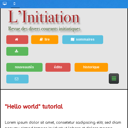
lire
sommaires
nouveautés
édito
historique
"Hello world" tutorial
Lorem ipsum dolor sit amet, consetetur sadipscing elitr, sed diam