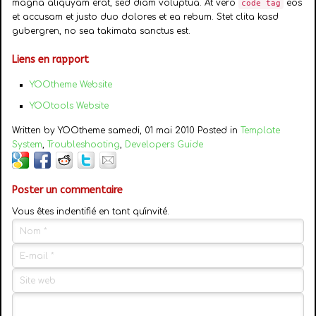
magna aliquyam erat, sed diam voluptua. At vero
eos
code tag
et accusam et justo duo dolores et ea rebum. Stet clita kasd
gubergren, no sea takimata sanctus est.
Liens en rapport
YOOtheme Website
YOOtools Website
Written by YOOtheme samedi, 01 mai 2010 Posted in
Template
System
,
Troubleshooting
,
Developers Guide
Poster un commentaire
Vous êtes indentifié en tant qu'invité.