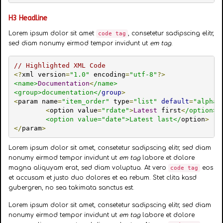
H3 Headline
Lorem ipsum dolor sit amet
, consetetur sadipscing elitr,
code tag
sed diam nonumy eirmod tempor invidunt ut
em tag
.
// Highlighted XML Code
<?
xml version
=
"1.0"
 encoding
=
"utf-8"
?>
<name>
Documentation
<
/name>

<group>documentation</
group
>
<
param name
=
"item_order"
 type
=
"list"
default
=
"alpha"
<
option value
=
"rdate"
>
Latest
 first
<
/option>

	<option value="date">Latest last</
option
>
</
param
>
Lorem ipsum dolor sit amet, consetetur sadipscing elitr, sed diam
nonumy eirmod tempor invidunt ut
em tag
labore et dolore
magna aliquyam erat, sed diam voluptua. At vero
eos
code tag
et accusam et justo duo dolores et ea rebum. Stet clita kasd
gubergren, no sea takimata sanctus est.
Lorem ipsum dolor sit amet, consetetur sadipscing elitr, sed diam
nonumy eirmod tempor invidunt ut
em tag
labore et dolore