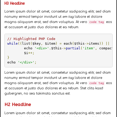
H3 Headline
Lorem ipsum dolor sit amet, consetetur sadipscing elitr, sed diam
nonumy eirmod tempor invidunt ut
em tag
labore et dolore
magna aliquyam erat, sed diam voluptua. At vero
eos
code tag
et accusam et justo duo dolores et ea rebum.
// Highlighted PHP Code
while
((
list
(
$key
,
 $item
)
=
 each
(
$this
->
items
))
||
(
$
	echo 
'<div>'
.
$this
->
partial
(
'item'
,
 compact
(
	$i
++;
}
echo 
'</div>'
;
Lorem ipsum dolor sit amet, consetetur sadipscing elitr, sed diam
nonumy eirmod tempor invidunt ut
em tag
labore et dolore
magna aliquyam erat, sed diam voluptua. At vero
eos
code tag
et accusam et justo duo dolores et ea rebum. Stet clita kasd
gubergren, no sea takimata sanctus est.
H2 Headline
Lorem ipsum dolor sit amet, consetetur sadipscing elitr, sed diam