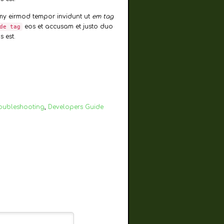
umy eirmod tempor invidunt ut
em tag
eos et accusam et justo duo
de tag
 est.
oubleshooting
,
Developers Guide