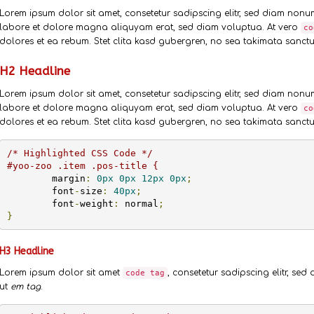
Lorem ipsum dolor sit amet, consetetur sadipscing elitr, sed diam non
labore et dolore magna aliquyam erat, sed diam voluptua. At vero
co
dolores et ea rebum. Stet clita kasd gubergren, no sea takimata sanctus
H2 Headline
Lorem ipsum dolor sit amet, consetetur sadipscing elitr, sed diam non
labore et dolore magna aliquyam erat, sed diam voluptua. At vero
co
dolores et ea rebum. Stet clita kasd gubergren, no sea takimata sanctus
/* Highlighted CSS Code */
#yoo-zoo .item .pos-title {
	margin
:
0px
0px
12px
0px
;
	font
-
size
:
40px
;
	font
-
weight
:
 normal
;
}
H3 Headline
Lorem ipsum dolor sit amet
, consetetur sadipscing elitr, s
code tag
ut
em tag
.