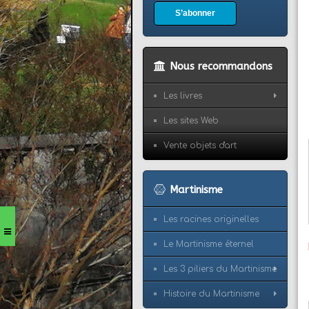
S’abonner
Nous recommandons
Les livres
Les sites Web
Vente objets d'art
Martinisme
Les racines originelles
Le Martinisme éternel
Les 3 piliers du Martinisme
Histoire du Martinisme