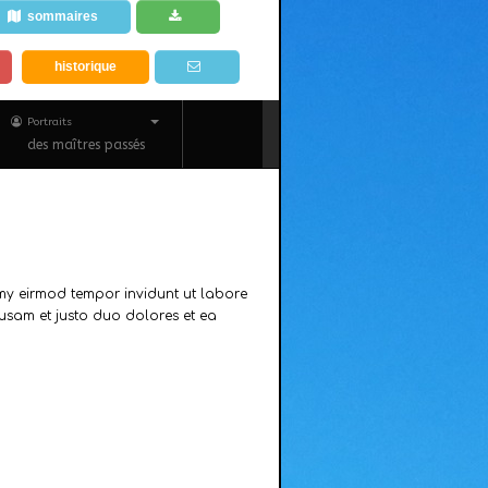
sommaires
historique
Portraits
des maîtres passés
umy eirmod tempor invidunt ut labore
usam et justo duo dolores et ea