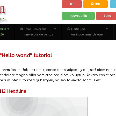
lire
nouveautés
édito
cents
Franc-Maçonnerie
Martinisme
026
une école de vertus
un ésotérisme chrétien
"Hello world" tutorial
Lorem ipsum dolor sit amet, consetetur sadipscing elitr, sed diam non
et dolore magna aliquyam erat, sed diam voluptua. At vero eos et acc
rebum. Stet clita kasd gubergren, no sea takimata sanctus est.
H2 Headline