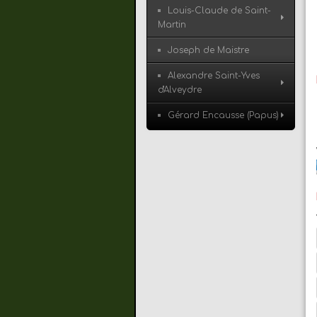
Louis-Claude de Saint-
Martin
Joseph de Maistre
Alexandre Saint-Yves
d'Alveydre
Gérard Encausse (Papus)