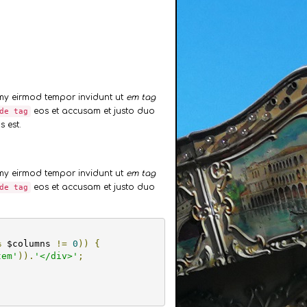
umy eirmod tempor invidunt ut
em tag
eos et accusam et justo duo
de tag
 est.
umy eirmod tempor invidunt ut
em tag
eos et accusam et justo duo
de tag
%
 $columns 
!=
0
))
{
tem'
)).
'</div>'
;