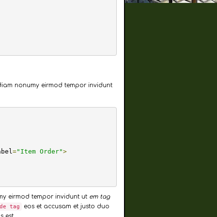
;
ed diam nonumy eirmod tempor invidunt
abel
=
"Item Order"
>
umy eirmod tempor invidunt ut
em tag
eos et accusam et justo duo
de tag
 est.