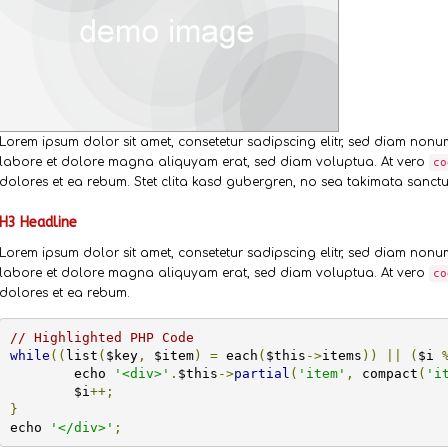
Lorem ipsum dolor sit amet, consetetur sadipscing elitr, sed diam non
labore et dolore magna aliquyam erat, sed diam voluptua. At vero
co
dolores et ea rebum. Stet clita kasd gubergren, no sea takimata sanctus
H3 Headline
Lorem ipsum dolor sit amet, consetetur sadipscing elitr, sed diam non
labore et dolore magna aliquyam erat, sed diam voluptua. At vero
co
dolores et ea rebum.
// Highlighted PHP Code
while
((
list
(
$key
,
 $item
)
=
 each
(
$this
->
items
))
||
(
$i 
	echo 
'<div>'
.
$this
->
partial
(
'item'
,
 compact
(
'i
	$i
++;
}
echo 
'</div>'
;