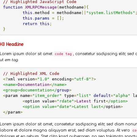
// Highlighted JavaScript Code
function
XMLRPCMessage
(
methodname
){
this
.
method 
=
 methodname
||
"system.listMethods"
this
.
params
=
[];
return
this
;
}
H3 Headline
Lorem ipsum dolor sit amet
, consetetur sadipscing elitr, s
code tag
ut
em tag
.
// Highlighted XML Code
<?
xml version
=
"1.0"
 encoding
=
"utf-8"
?>
<name>
Documentation
<
/name>

<group>documentation</
group
>
<
param name
=
"item_order"
 type
=
"list"
default
=
"alpha"
 l
<
option value
=
"rdate"
>
Latest
 first
<
/option>

	<option value="date">Latest last</
option
>
</
param
>
Lorem ipsum dolor sit amet, consetetur sadipscing elitr, sed diam non
labore et dolore magna aliquyam erat, sed diam voluptua. At vero
co
dolores et ea rebum. Stet clita kasd gubergren, no sea takimata sanctus