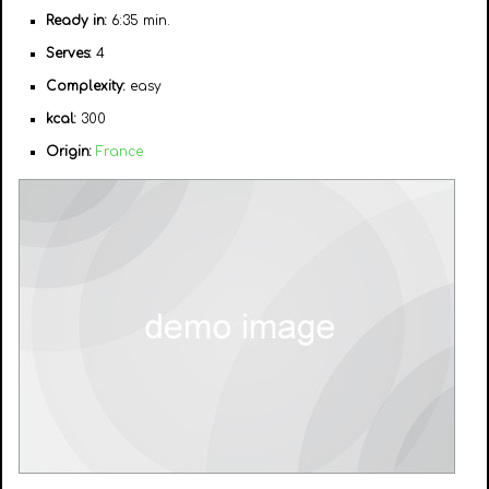
Ready in:
6:35 min.
Serves:
4
Complexity:
easy
kcal:
300
Origin:
France