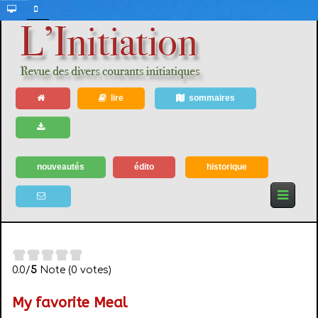
lire
sommaires
nouveautés
édito
historique
0.0/
5
Note (0 votes)
My favorite Meal