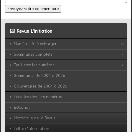
Envoyez votre commentaire
Revue L’Initiation
Numéros à télécharger
Sommaires complets
Feuilletez les numéros
Sommaires de 2004 à 2026
Couvertures de 2004 à 2026
Lisez les derniers numéros
Éditorial
Historique de la Revue
Lettre d'information