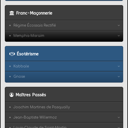
Franc-Maçonnerie
Régime Écossais Rectifié
Memphis-Misraïm
Ésotérisme
Kabbale
Gnose
Maîtres Passés
Joachim Martines de Pasqually
Jean-Baptiste Willermoz
Louis-Claude de Saint-Martin