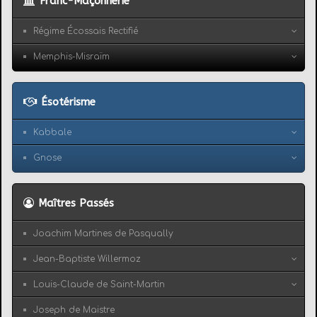
Franc-Maçonnerie
Régime Écossais Rectifié
Memphis-Misraïm
Ésotérisme
Kabbale
Gnose
Maîtres Passés
Joachim Martines de Pasqually
Jean-Baptiste Willermoz
Louis-Claude de Saint-Martin
Joseph de Maistre