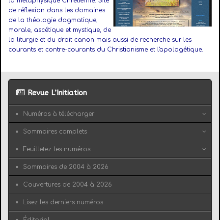
la métaphysique Chrétienne. Site
de réflexion dans les domaines
de la théologie dogmatique,
morale, ascétique et mystique, de
la liturgie et du droit canon mais aussi de recherche sur les
courants et contre-courants du Christianisme et l'apologétique
.
Revue L’Initiation
Numéros à télécharger
Sommaires complets
Feuilletez les numéros
Sommaires de 2004 à 2026
Couvertures de 2004 à 2026
Lisez les derniers numéros