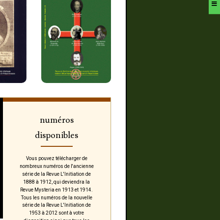
numéros
disponibles
Vous pouvez télécharger de
nombreux numéros de l'ancienne
série de la Revue L'Initiation de
1888 à 1912, qui deviendra la
Revue Mysteria en 1913 et 1914.
Tous les numéros de la nouvelle
série de la Revue L'Initiation de
1953 à 2012 sont à votre