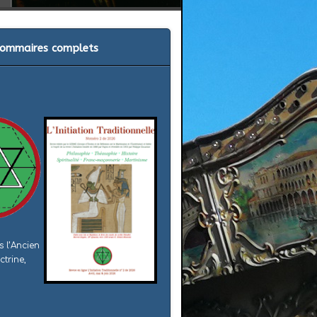
s sommaires complets
s l’Ancien
trine,