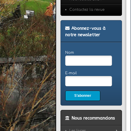
Contactez la revue
Abonnez-vous à
notre newsletter
Nom
E-mail
S’abonner
Nous recommandons
Les livres