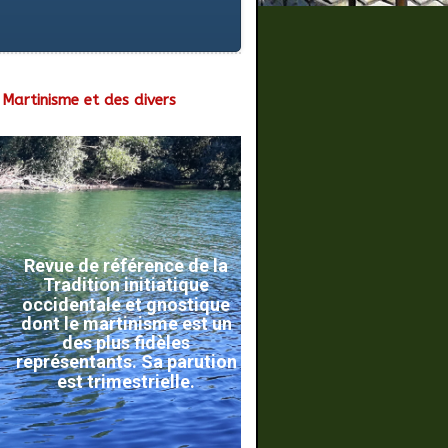
Martinisme et des divers
Revue de référence de la
Tradition initiatique
occidentale et gnostique
dont le martinisme est un
des plus fidèles
représentants. Sa parution
est trimestrielle.