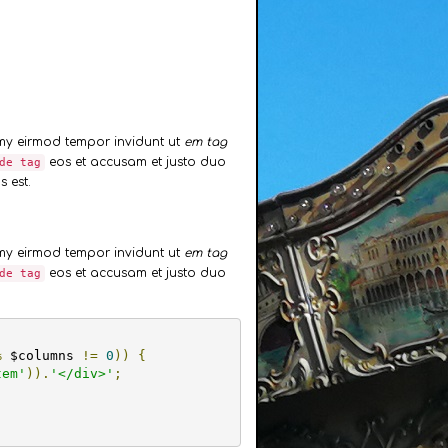
umy eirmod tempor invidunt ut
em tag
eos et accusam et justo duo
de tag
 est.
umy eirmod tempor invidunt ut
em tag
eos et accusam et justo duo
de tag
%
 $columns 
!=
0
))
{
tem'
)).
'</div>'
;