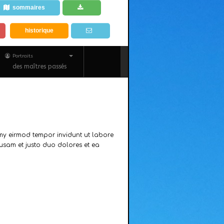
sommaires
historique
Portraits
des maîtres passés
umy eirmod tempor invidunt ut labore
usam et justo duo dolores et ea