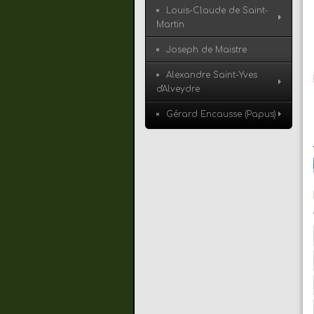
Louis-Claude de Saint-
Martin
Joseph de Maistre
Alexandre Saint-Yves
d'Alveydre
Gérard Encausse (Papus)