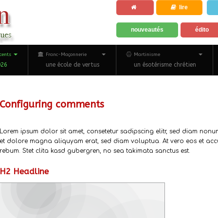
lire
nouveautés
édito
cents
Franc-Maçonnerie
Martinisme
026
une école de vertus
un ésotérisme chrétien
Configuring comments
Lorem ipsum dolor sit amet, consetetur sadipscing elitr, sed diam non
et dolore magna aliquyam erat, sed diam voluptua. At vero eos et acc
rebum. Stet clita kasd gubergren, no sea takimata sanctus est.
H2 Headline