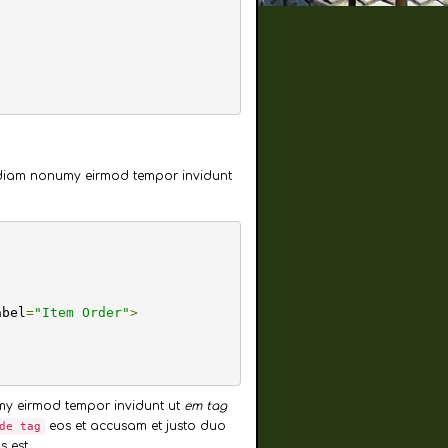
;
ed diam nonumy eirmod tempor invidunt
abel
=
"Item Order"
>
umy eirmod tempor invidunt ut
em tag
eos et accusam et justo duo
de tag
 est.