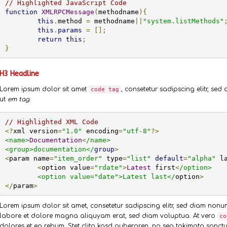
// Highlighted JavaScript Code
function
XMLRPCMessage
(
methodname
){
this
.
method 
=
 methodname
||
"system.listMethods"
this
.
params
=
[];
return
this
;
}
H3 Headline
Lorem ipsum dolor sit amet
, consetetur sadipscing elitr, s
code tag
ut
em tag
.
// Highlighted XML Code
<?
xml version
=
"1.0"
 encoding
=
"utf-8"
?>
<name>
Documentation
<
/name>

<group>documentation</
group
>
<
param name
=
"item_order"
 type
=
"list"
default
=
"alpha"
 l
<
option value
=
"rdate"
>
Latest
 first
<
/option>

	<option value="date">Latest last</
option
>
</
param
>
Lorem ipsum dolor sit amet, consetetur sadipscing elitr, sed diam non
labore et dolore magna aliquyam erat, sed diam voluptua. At vero
co
dolores et ea rebum. Stet clita kasd gubergren, no sea takimata sanctus