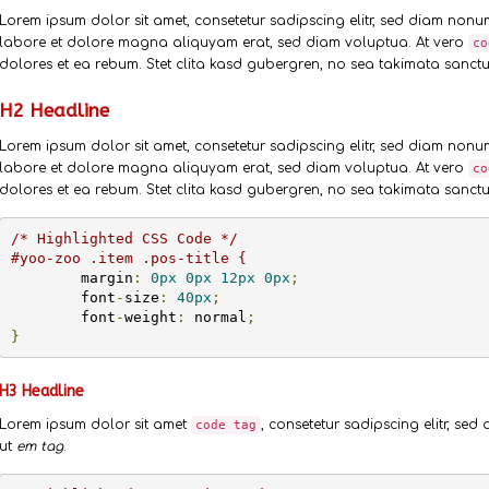
Lorem ipsum dolor sit amet, consetetur sadipscing elitr, sed diam non
labore et dolore magna aliquyam erat, sed diam voluptua. At vero
co
dolores et ea rebum. Stet clita kasd gubergren, no sea takimata sanctus
H2 Headline
Lorem ipsum dolor sit amet, consetetur sadipscing elitr, sed diam non
labore et dolore magna aliquyam erat, sed diam voluptua. At vero
co
dolores et ea rebum. Stet clita kasd gubergren, no sea takimata sanctus
/* Highlighted CSS Code */
#yoo-zoo .item .pos-title {
	margin
:
0px
0px
12px
0px
;
	font
-
size
:
40px
;
	font
-
weight
:
 normal
;
}
H3 Headline
Lorem ipsum dolor sit amet
, consetetur sadipscing elitr, s
code tag
ut
em tag
.