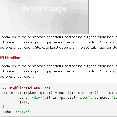
Lorem ipsum dolor sit amet, consetetur sadipscing elitr, sed diam non
labore et dolore magna aliquyam erat, sed diam voluptua. At vero
co
dolores et ea rebum. Stet clita kasd gubergren, no sea takimata sanctus
H3 Headline
Lorem ipsum dolor sit amet, consetetur sadipscing elitr, sed diam non
labore et dolore magna aliquyam erat, sed diam voluptua. At vero
co
dolores et ea rebum.
// Highlighted PHP Code
while
((
list
(
$key
,
 $item
)
=
 each
(
$this
->
items
))
||
(
$i 
	echo 
'<div>'
.
$this
->
partial
(
'item'
,
 compact
(
'i
	$i
++;
}
echo 
'</div>'
;