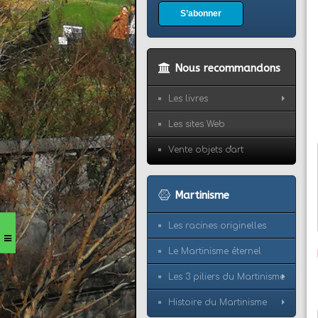
S’abonner
Nous recommandons
Les livres
Les sites Web
Vente objets d'art
Martinisme
Les racines originelles
Le Martinisme éternel
Les 3 piliers du Martinisme
Histoire du Martinisme