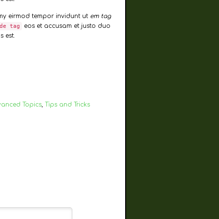
umy eirmod tempor invidunt ut
em tag
eos et accusam et justo duo
de tag
 est.
anced Topics
,
Tips and Tricks